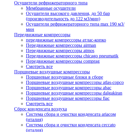
Осушители рефрижераторного типа
Мембранные осушители
Осушители высокого давления, до 50 бар
(производительность до 122 м3/мин)
Осушители рефрижераторного типа max 190 м3/
мин
Передвижные компрессоры
передвижные компрессоры атлас-копко
Передвижные компрессоры airman
Передвижные компрессоры atmos
Передвижные компрессоры chicago pneumatik
Передвижные компрессоры comprag
Смотреть все
Поршневые воздушные компрессоры
Поршневые воздушные блоки в сборе
Поршневые воздушные компрессоры atlas-copco
Поршневые воздушные компрессоры abac
Поршневые воздушные компрессоры dalgakiran
Поршневые воздушные компрессоры fiac
Смотреть все
Сброс конденсата воздуха
Система сбора и очистки конденсата ariacом
(италия)
Система сбора и очистки конденсата ceccato
(италия)