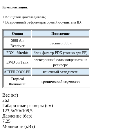
Комплектация:
+ Концевой доохладитель;
+ Встроенный рефрижераторный осушитель ID.
Опция
Пояснение
500l Air
ресивер 500л
Receiver
PDX - filterkit
блок-фильтр PDX (только для FF)
электронный слив конденсата на
EWD on Tank
ресивере
AFTERCOOLER
конечный охладитель
Tropical
тропический термостат
thermostat
Вес (кг)
262
Габаритные размеры (см)
123,5х70х108,5
Давление (бар)
7,25
Мощность (кВт)