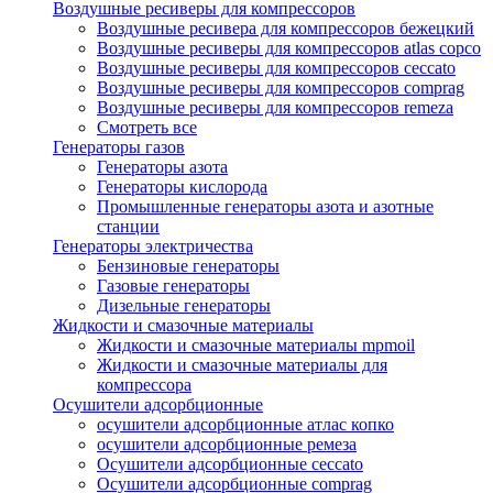
Воздушные ресиверы для компрессоров
Воздушные ресивера для компрессоров бежецкий
Воздушные ресиверы для компрессоров atlas copco
Воздушные ресиверы для компрессоров ceccato
Воздушные ресиверы для компрессоров comprag
Воздушные ресиверы для компрессоров remeza
Смотреть все
Генераторы газов
Генераторы азота
Генераторы кислорода
Промышленные генераторы азота и азотные
станции
Генераторы электричества
Бензиновые генераторы
Газовые генераторы
Дизельные генераторы
Жидкости и смазочные материалы
Жидкости и смазочные материалы mpmoil
Жидкости и смазочные материалы для
компрессора
Осушители адсорбционные
осушители адсорбционные атлас копко
осушители адсорбционные ремеза
Осушители адсорбционные ceccato
Осушители адсорбционные comprag