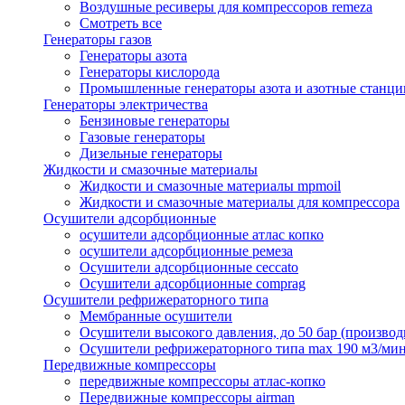
Воздушные ресиверы для компрессоров remeza
Смотреть все
Генераторы газов
Генераторы азота
Генераторы кислорода
Промышленные генераторы азота и азотные станци
Генераторы электричества
Бензиновые генераторы
Газовые генераторы
Дизельные генераторы
Жидкости и смазочные материалы
Жидкости и смазочные материалы mpmoil
Жидкости и смазочные материалы для компрессора
Осушители адсорбционные
осушители адсорбционные атлас копко
осушители адсорбционные ремеза
Осушители адсорбционные ceccato
Осушители адсорбционные comprag
Осушители рефрижераторного типа
Мембранные осушители
Осушители высокого давления, до 50 бар (производ
Осушители рефрижераторного типа max 190 м3/ми
Передвижные компрессоры
передвижные компрессоры атлас-копко
Передвижные компрессоры airman