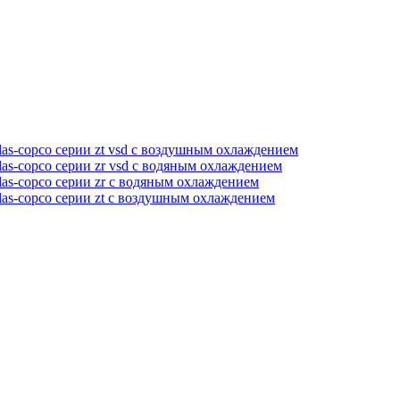
as-copco серии zt vsd с воздушным охлаждением
as-copco серии zr vsd с водяным охлаждением
as-copco серии zr с водяным охлаждением
las-copco серии zt с воздушным охлаждением