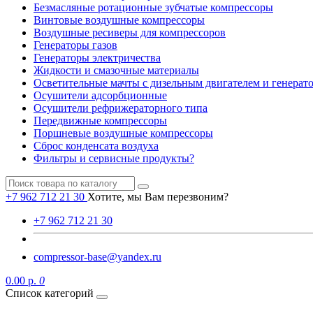
Безмасляные ротационные зубчатые компрессоры
Винтовые воздушные компрессоры
Воздушные ресиверы для компрессоров
Генераторы газов
Генераторы электричества
Жидкости и смазочные материалы
Осветительные мачты с дизельным двигателем и генерат
Осушители адсорбционные
Осушители рефрижераторного типа
Передвижные компрессоры
Поршневые воздушные компрессоры
Сброс конденсата воздуха
Фильтры и сервисные продукты?
+7 962 712 21 30
Хотите, мы Вам перезвоним?
+7 962 712 21 30
compressor-base@yandex.ru
0.00 р.
0
Список категорий