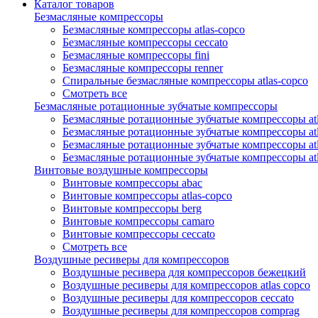
Каталог товаров
Безмасляные компрессоры
Безмасляные компрессоры atlas-copco
Безмасляные компрессоры ceccato
Безмасляные компрессоры fini
Безмасляные компрессоры renner
Спиральные безмасляные компрессоры atlas-copco
Смотреть все
Безмасляные ротационные зубчатые компрессоры
Безмасляные ротационные зубчатые компрессоры atl
Безмасляные ротационные зубчатые компрессоры atl
Безмасляные ротационные зубчатые компрессоры atl
Безмасляные ротационные зубчатые компрессоры at
Винтовые воздушные компрессоры
Винтовые компрессоры abac
Винтовые компрессоры atlas-copco
Винтовые компрессоры berg
Винтовые компрессоры camaro
Винтовые компрессоры ceccato
Смотреть все
Воздушные ресиверы для компрессоров
Воздушные ресивера для компрессоров бежецкий
Воздушные ресиверы для компрессоров atlas copco
Воздушные ресиверы для компрессоров ceccato
Воздушные ресиверы для компрессоров comprag