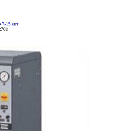
 7-15 квт
70l)