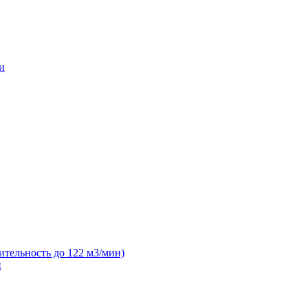
и
ительность до 122 м3/мин)
н