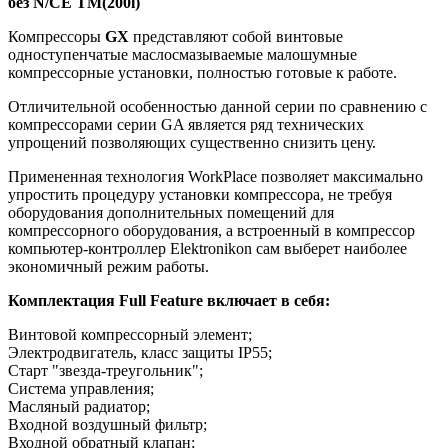
без N/CE TM(200l)
Компрессоры
GX
представляют собой винтовые
одноступенчатые маслосмазываемые малошумные
компрессорные установки, полностью готовые к работе.
Отличительной особенностью данной серии по сравнению с
компрессорами серии GA является ряд технических
упрощений позволяющих существенно снизить цену.
Примененная технология WorkPlace позволяет максимально
упростить процедуру установки компрессора, не требуя
оборудования дополнительных помещений для
компрессорного оборудования, а встроенный в компрессор
компьютер-контроллер Elektronikon сам выберет наиболее
экономичный режим работы.
Комплектация Full Feature включает в себя:
Винтовой компрессорный элемент;
Электродвигатель, класс защиты IP55;
Старт "звезда-треугольник";
Система управления;
Масляный радиатор;
Входной воздушный фильтр;
Входной обратный клапан;