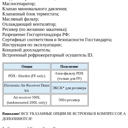
Маслосепаратор;
Клапан минимального давления;
Клапанный блок термостата;
Масляный фильтр;
Охлаждающий вентилятор;
Ресивер (по желанию заказчика);
Разрешение Госгортехнадзора РФ;
Сертификат соответствия и безопасности Госстандарта;
Инструкция по эксплуатации;
Концевой доохладитель;
Встроенный рефрижераторный осушитель ID.
Опция
Пояснение
блок-фильтр PDX
PDX - filterkit (FF only)
(только для FF)
Electronic Air Receiver Drain
ЭКСК* для ресивера
kit
Air receiver 500L
500л ресивер
(tankmounted 200L only)
Внимание!
ВСЕ УКАЗАННЫЕ ОПЦИИ НЕ ВСТРОЕНЫ В КОМПРЕССОР, А
ДОПОЛНЯЮТСЯ!