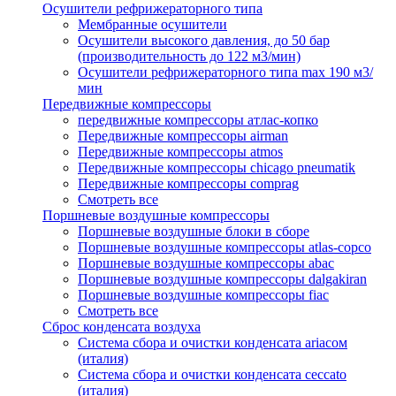
Осушители рефрижераторного типа
Мембранные осушители
Осушители высокого давления, до 50 бар
(производительность до 122 м3/мин)
Осушители рефрижераторного типа max 190 м3/
мин
Передвижные компрессоры
передвижные компрессоры атлас-копко
Передвижные компрессоры airman
Передвижные компрессоры atmos
Передвижные компрессоры chicago pneumatik
Передвижные компрессоры comprag
Смотреть все
Поршневые воздушные компрессоры
Поршневые воздушные блоки в сборе
Поршневые воздушные компрессоры atlas-copco
Поршневые воздушные компрессоры abac
Поршневые воздушные компрессоры dalgakiran
Поршневые воздушные компрессоры fiac
Смотреть все
Сброс конденсата воздуха
Система сбора и очистки конденсата ariacом
(италия)
Система сбора и очистки конденсата ceccato
(италия)