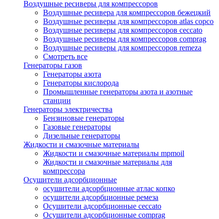
Воздушные ресиверы для компрессоров
Воздушные ресивера для компрессоров бежецкий
Воздушные ресиверы для компрессоров atlas copco
Воздушные ресиверы для компрессоров ceccato
Воздушные ресиверы для компрессоров comprag
Воздушные ресиверы для компрессоров remeza
Смотреть все
Генераторы газов
Генераторы азота
Генераторы кислорода
Промышленные генераторы азота и азотные
станции
Генераторы электричества
Бензиновые генераторы
Газовые генераторы
Дизельные генераторы
Жидкости и смазочные материалы
Жидкости и смазочные материалы mpmoil
Жидкости и смазочные материалы для
компрессора
Осушители адсорбционные
осушители адсорбционные атлас копко
осушители адсорбционные ремеза
Осушители адсорбционные ceccato
Осушители адсорбционные comprag