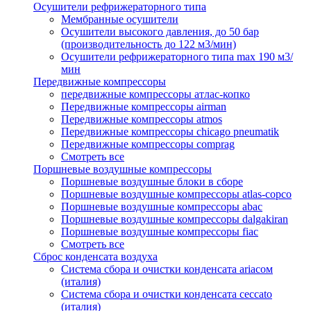
Осушители рефрижераторного типа
Мембранные осушители
Осушители высокого давления, до 50 бар
(производительность до 122 м3/мин)
Осушители рефрижераторного типа max 190 м3/
мин
Передвижные компрессоры
передвижные компрессоры атлас-копко
Передвижные компрессоры airman
Передвижные компрессоры atmos
Передвижные компрессоры chicago pneumatik
Передвижные компрессоры comprag
Смотреть все
Поршневые воздушные компрессоры
Поршневые воздушные блоки в сборе
Поршневые воздушные компрессоры atlas-copco
Поршневые воздушные компрессоры abac
Поршневые воздушные компрессоры dalgakiran
Поршневые воздушные компрессоры fiac
Смотреть все
Сброс конденсата воздуха
Система сбора и очистки конденсата ariacом
(италия)
Система сбора и очистки конденсата ceccato
(италия)