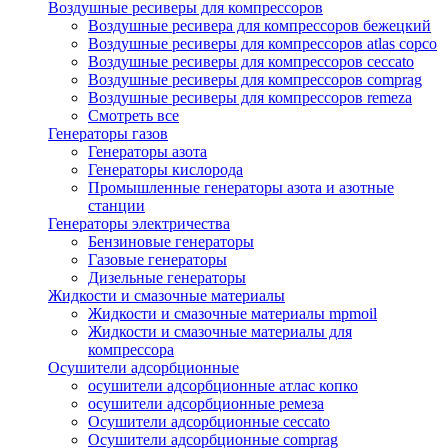
Воздушные ресиверы для компрессоров
Воздушные ресивера для компрессоров бежецкий
Воздушные ресиверы для компрессоров atlas copco
Воздушные ресиверы для компрессоров ceccato
Воздушные ресиверы для компрессоров comprag
Воздушные ресиверы для компрессоров remeza
Смотреть все
Генераторы газов
Генераторы азота
Генераторы кислорода
Промышленные генераторы азота и азотные
станции
Генераторы электричества
Бензиновые генераторы
Газовые генераторы
Дизельные генераторы
Жидкости и смазочные материалы
Жидкости и смазочные материалы mpmoil
Жидкости и смазочные материалы для
компрессора
Осушители адсорбционные
осушители адсорбционные атлас копко
осушители адсорбционные ремеза
Осушители адсорбционные ceccato
Осушители адсорбционные comprag