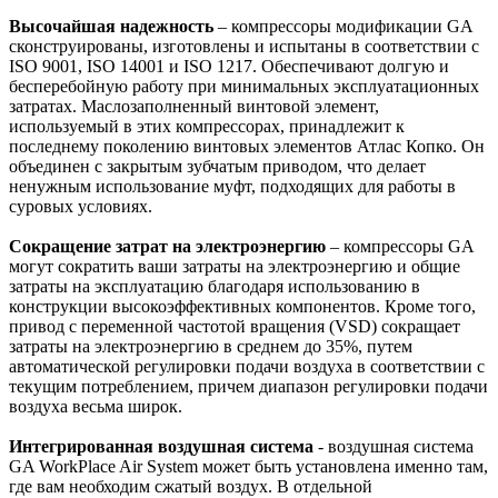
Высочайшая надежность
– компрессоры модификации GA
сконструированы, изготовлены и испытаны в соответствии с
ISO 9001, ISO 14001 и ISO 1217. Обеспечивают долгую и
бесперебойную работу при минимальных эксплуатационных
затратах. Маслозаполненный винтовой элемент,
используемый в этих компрессорах, принадлежит к
последнему поколению винтовых элементов Атлас Копко. Он
объединен с закрытым зубчатым приводом, что делает
ненужным использование муфт, подходящих для работы в
суровых условиях.
Сокращение затрат на электроэнергию
– компрессоры GA
могут сократить ваши затраты на электроэнергию и общие
затраты на эксплуатацию благодаря использованию в
конструкции высокоэффективных компонентов. Кроме того,
привод с переменной частотой вращения (VSD) сокращает
затраты на электроэнергию в среднем до 35%, путем
автоматической регулировки подачи воздуха в соответствии с
текущим потреблением, причем диапазон регулировки подачи
воздуха весьма широк.
Интегрированная воздушная система
- воздушная система
GA WorkPlace Air System может быть установлена именно там,
где вам необходим сжатый воздух. В отдельной