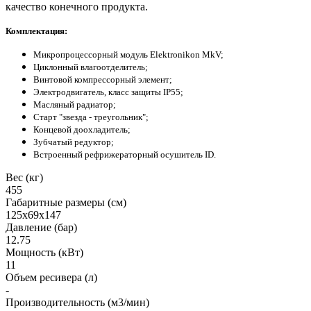
качество конечного продукта.
Комплектация:
Микропроцессорный модуль Elektronikon MkV;
Циклонный влагоотделитель;
Винтовой компрессорный элемент;
Электродвигатель, класс защиты IP55;
Масляный радиатор;
Старт "звезда - треугольник";
Концевой доохладитель;
Зубчатый редуктор;
Встроенный рефрижераторный осушитель ID.
Вес (кг)
455
Габаритные размеры (см)
125х69х147
Давление (бар)
12.75
Мощность (кВт)
11
Объем ресивера (л)
-
Производительность (м3/мин)