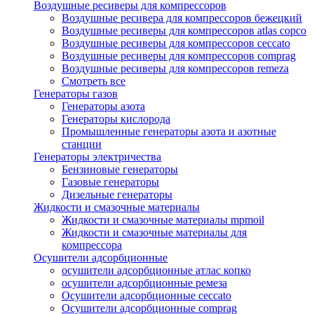
Воздушные ресиверы для компрессоров
Воздушные ресивера для компрессоров бежецкий
Воздушные ресиверы для компрессоров atlas copco
Воздушные ресиверы для компрессоров ceccato
Воздушные ресиверы для компрессоров comprag
Воздушные ресиверы для компрессоров remeza
Смотреть все
Генераторы газов
Генераторы азота
Генераторы кислорода
Промышленные генераторы азота и азотные
станции
Генераторы электричества
Бензиновые генераторы
Газовые генераторы
Дизельные генераторы
Жидкости и смазочные материалы
Жидкости и смазочные материалы mpmoil
Жидкости и смазочные материалы для
компрессора
Осушители адсорбционные
осушители адсорбционные атлас копко
осушители адсорбционные ремеза
Осушители адсорбционные ceccato
Осушители адсорбционные comprag