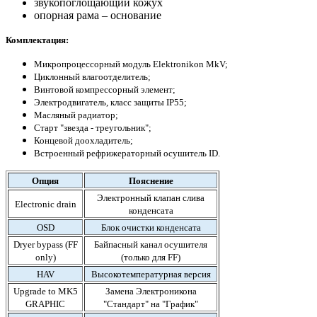
звукопоглощающий кожух
опорная рама – основание
Комплектация:
Микропроцессорный модуль Elektronikon MkV;
Циклонный влагоотделитель;
Винтовой компрессорный элемент;
Электродвигатель, класс защиты IP55;
Масляный радиатор;
Старт "звезда - треугольник";
Концевой доохладитель;
Встроенный рефрижераторный осушитель ID.
Опция
Пояснение
Электронный клапан слива
Electronic drain
конденсата
OSD
Блок очистки конденсата
Dryer bypass (FF
Байпасный канал осушителя
only)
(только для FF)
HAV
Высокотемпературная версия
Upgrade to MK5
Замена Электроникона
GRAPHIC
"Стандарт" на "График"