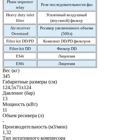
Phase sequence
Реле последовательности фаз
relay
Heavy duty inlet
Усиленный воздушный
filter
(впускной) фильтр
Air receiver
Ресивер увеличенного объема
Oversized
(500л)
Filter kit DD/PD
Комплект DD/PD фильтров
Filter kit DD
Фильтр DD
ES4i
Лицензия
ES6i
Лицензия
Вес (кг)
345
Габаритные размеры (см)
124,5х71х124
Давление (бар)
13
Мощность (кВт)
11
Объем ресивера (л)
-
Производительность (м3/мин)
1,32
Тип ротативного компресора