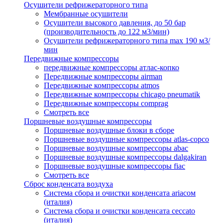
Осушители рефрижераторного типа
Мембранные осушители
Осушители высокого давления, до 50 бар
(производительность до 122 м3/мин)
Осушители рефрижераторного типа max 190 м3/
мин
Передвижные компрессоры
передвижные компрессоры атлас-копко
Передвижные компрессоры airman
Передвижные компрессоры atmos
Передвижные компрессоры chicago pneumatik
Передвижные компрессоры comprag
Смотреть все
Поршневые воздушные компрессоры
Поршневые воздушные блоки в сборе
Поршневые воздушные компрессоры atlas-copco
Поршневые воздушные компрессоры abac
Поршневые воздушные компрессоры dalgakiran
Поршневые воздушные компрессоры fiac
Смотреть все
Сброс конденсата воздуха
Система сбора и очистки конденсата ariacом
(италия)
Система сбора и очистки конденсата ceccato
(италия)