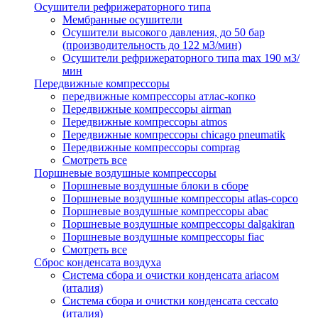
Осушители рефрижераторного типа
Мембранные осушители
Осушители высокого давления, до 50 бар
(производительность до 122 м3/мин)
Осушители рефрижераторного типа max 190 м3/
мин
Передвижные компрессоры
передвижные компрессоры атлас-копко
Передвижные компрессоры airman
Передвижные компрессоры atmos
Передвижные компрессоры chicago pneumatik
Передвижные компрессоры comprag
Смотреть все
Поршневые воздушные компрессоры
Поршневые воздушные блоки в сборе
Поршневые воздушные компрессоры atlas-copco
Поршневые воздушные компрессоры abac
Поршневые воздушные компрессоры dalgakiran
Поршневые воздушные компрессоры fiac
Смотреть все
Сброс конденсата воздуха
Система сбора и очистки конденсата ariacом
(италия)
Система сбора и очистки конденсата ceccato
(италия)