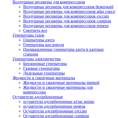
Воздушные ресиверы для компрессоров
Воздушные ресивера для компрессоров бежецкий
Воздушные ресиверы для компрессоров atlas copco
Воздушные ресиверы для компрессоров ceccato
Воздушные ресиверы для компрессоров comprag
Воздушные ресиверы для компрессоров remeza
Смотреть все
Генераторы газов
Генераторы азота
Генераторы кислорода
Промышленные генераторы азота и азотные
станции
Генераторы электричества
Бензиновые генераторы
Газовые генераторы
Дизельные генераторы
Жидкости и смазочные материалы
Жидкости и смазочные материалы mpmoil
Жидкости и смазочные материалы для
компрессора
Осушители адсорбционные
осушители адсорбционные атлас копко
осушители адсорбционные ремеза
Осушители адсорбционные ceccato
Осушители адсорбционные comprag