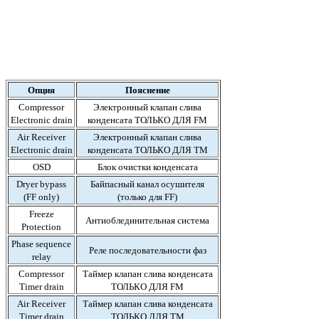
Опция
Пояснение
Compressor
Электронный клапан слива
Electronic drain
конденсата ТОЛЬКО ДЛЯ FM
Air Receiver
Электронный клапан слива
Electronic drain
конденсата ТОЛЬКО ДЛЯ TM
OSD
Блок очистки конденсата
Dryer bypass
Байпасный канал осушителя
(FF only)
(только для FF)
Freeze
Антиоблединительная система
Protection
Phase sequence
Реле последовательности фаз
relay
Compressor
Таймер клапан слива конденсата
Timer drain
ТОЛЬКО ДЛЯ FM
Air Receiver
Таймер клапан слива конденсата
Timer drain
ТОЛЬКО ДЛЯ TM