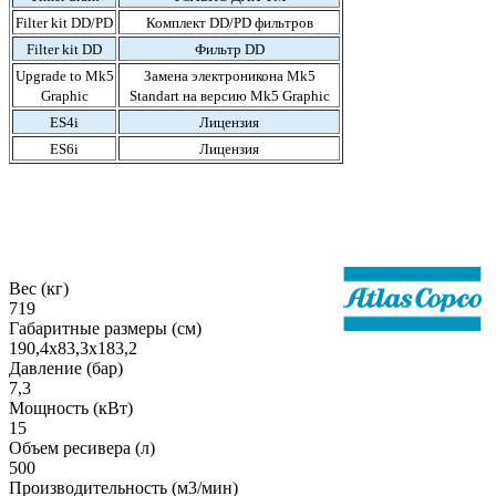
Filter kit DD/PD
Комплект DD/PD фильтров
Filter kit DD
Фильтр DD
Upgrade to Mk5
Замена электроникона Mk5
Graphic
Standart на версию Mk5 Graphic
ES4i
Лицензия
ES6i
Лицензия
Вес (кг)
719
Габаритные размеры (см)
190,4х83,3х183,2
Давление (бар)
7,3
Мощность (кВт)
15
Объем ресивера (л)
500
Производительность (м3/мин)