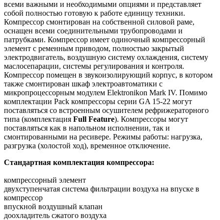
всеми важными и необходимыми опциями и представляет
собой полностью готовую к работе единицу техники.
Компрессор смонтирован на собственной силовой раме,
оснащен всеми соединительными трубопроводами и
патрубками. Компрессор имеет одиночный компрессорный
элемент с ременным приводом, полностью закрытый
электродвигатель, воздушную систему охлаждения, систему
маслосепарации, системы регулирования и контроля.
Компрессор помещен в звукоизолирующий корпус, в котором
также смонтирован шкаф электроавтоматики с
микропроцессорным модулем Elektronikon Mark IV. Помимо
комплектации Pack компрессоры серии GA 15-22 могут
поставляться со встроенным осушителем рефрижераторного
типа (комплектация
Full Feature
). Компрессоры могут
поставляться как в напольном исполнении, так и
смонтированными на ресивере. Режимы работы: нагрузка,
разгрузка (холостой ход), временное отключение.
Стандартная комплектация компрессора:
компрессорный элемент
двухступенчатая система фильтрации воздуха на впуске в
компрессор
впускной воздушный клапан
доохладитель сжатого воздуха