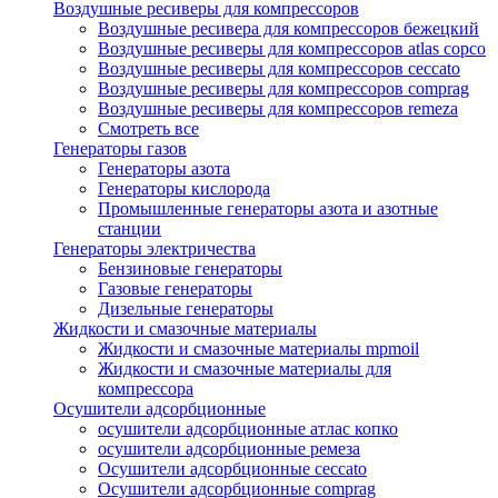
Воздушные ресиверы для компрессоров
Воздушные ресивера для компрессоров бежецкий
Воздушные ресиверы для компрессоров atlas copco
Воздушные ресиверы для компрессоров ceccato
Воздушные ресиверы для компрессоров comprag
Воздушные ресиверы для компрессоров remeza
Смотреть все
Генераторы газов
Генераторы азота
Генераторы кислорода
Промышленные генераторы азота и азотные
станции
Генераторы электричества
Бензиновые генераторы
Газовые генераторы
Дизельные генераторы
Жидкости и смазочные материалы
Жидкости и смазочные материалы mpmoil
Жидкости и смазочные материалы для
компрессора
Осушители адсорбционные
осушители адсорбционные атлас копко
осушители адсорбционные ремеза
Осушители адсорбционные ceccato
Осушители адсорбционные comprag