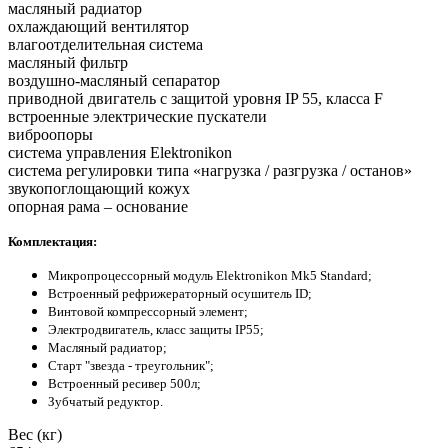
масляный радиатор
охлаждающий вентилятор
влагоотделительная система
масляный фильтр
воздушно-масляный сепаратор
приводной двигатель с защитой уровня IP 55, класса F
встроенные электрические пускатели
виброопоры
система управления Elektronikon
система регулировки типа «нагрузка / разгрузка / останов»
звукопоглощающий кожух
опорная рама – основание
Комплектация:
Микропроцессорный модуль Elektronikon Mk5 Standard;
Встроенный рефрижераторный осушитель ID;
Винтовой компрессорный элемент;
Электродвигатель, класс защиты IP55;
Масляный радиатор;
Старт "звезда - треугольник";
Встроенный ресивер 500л;
Зубчатый редуктор.
Вес (кг)