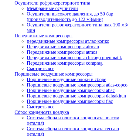
Осушители рефрижераторного типа
Мембранные осушители
Осушители высокого давления, до 50 бар
(производительность до 122 м3/мин)
Осушители рефрижераторного типа max 190 м3/
мин
Передвижные компрессоры
передвижные компрессоры атлас-копко
Передвижные компрессоры airman
Передвижные компрессоры atmos
Передвижные компрессоры chicago pneumatik
Передвижные компрессоры comprag
Смотреть все
Поршневые воздушные компрессоры
Поршневые воздушные блоки в сборе
Поршневые воздушные компрессоры atlas-copco
Поршневые воздушные компрессоры abac
Поршневые воздушные компрессоры dalgakiran
Поршневые воздушные компрессоры fiac
Смотреть все
Сброс конденсата воздуха
Система сбора и очистки конденсата ariacом
(италия)
Система сбора и очистки конденсата ceccato
(италия)