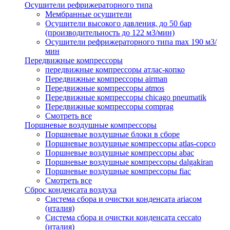
Осушители рефрижераторного типа
Мембранные осушители
Осушители высокого давления, до 50 бар
(производительность до 122 м3/мин)
Осушители рефрижераторного типа max 190 м3/
мин
Передвижные компрессоры
передвижные компрессоры атлас-копко
Передвижные компрессоры airman
Передвижные компрессоры atmos
Передвижные компрессоры chicago pneumatik
Передвижные компрессоры comprag
Смотреть все
Поршневые воздушные компрессоры
Поршневые воздушные блоки в сборе
Поршневые воздушные компрессоры atlas-copco
Поршневые воздушные компрессоры abac
Поршневые воздушные компрессоры dalgakiran
Поршневые воздушные компрессоры fiac
Смотреть все
Сброс конденсата воздуха
Система сбора и очистки конденсата ariacом
(италия)
Система сбора и очистки конденсата ceccato
(италия)