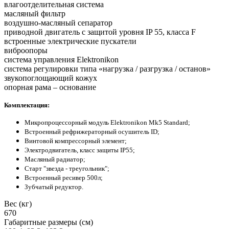
влагоотделительная система
масляный фильтр
воздушно-масляный сепаратор
приводной двигатель с защитой уровня IP 55, класса F
встроенные электрические пускатели
виброопоры
система управления Elektronikon
система регулировки типа «нагрузка / разгрузка / останов»
звукопоглощающий кожух
опорная рама – основание
Комплектация:
Микропроцессорный модуль Elektronikon Mk5 Standard;
Встроенный рефрижераторный осушитель ID;
Винтовой компрессорный элемент;
Электродвигатель, класс защиты IP55;
Масляный радиатор;
Старт "звезда - треугольник";
Встроенный ресивер 500л;
Зубчатый редуктор.
Вес (кг)
670
Габаритные размеры (см)