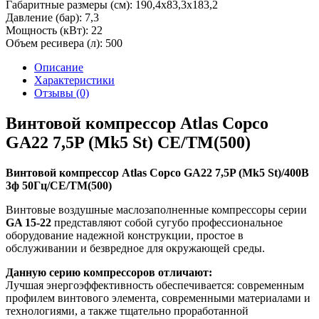
Габаритные размеры (см):
190,4х83,3х183,2
Давление (бар):
7,3
Мощность (кВт):
22
Объем ресивера (л):
500
Описание
Характеристики
Отзывы (0)
Винтовой компрессор Atlas Copco
GA22 7,5P (Mk5 St) СЕ/TM(500)
Винтовой компрессор Atlas Copco GA22 7,5P (Mk5 St)/400В
3ф 50Гц/СЕ/TM(500)
Винтовые воздушные маслозаполненные компрессоры серии
GA 15-22
представляют собой сугубо профессиональное
оборудование надежной конструкции, простое в
обслуживании и безвредное для окружающей среды.
Данную серию компрессоров отличают:
Лучшая энергоэффективность обеспечивается: современным
профилем винтового элемента, современными материалами и
технологиями, а также тщательно проработанной