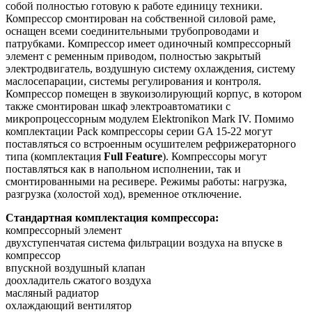
собой полностью готовую к работе единицу техники.
Компрессор смонтирован на собственной силовой раме,
оснащен всеми соединительными трубопроводами и
патрубками. Компрессор имеет одиночный компрессорный
элемент с ременным приводом, полностью закрытый
электродвигатель, воздушную систему охлаждения, систему
маслосепарации, системы регулирования и контроля.
Компрессор помещен в звукоизолирующий корпус, в котором
также смонтирован шкаф электроавтоматики с
микропроцессорным модулем Elektronikon Mark IV. Помимо
комплектации Pack компрессоры серии GA 15-22 могут
поставляться со встроенным осушителем рефрижераторного
типа (комплектация
Full Feature
). Компрессоры могут
поставляться как в напольном исполнении, так и
смонтированными на ресивере. Режимы работы: нагрузка,
разгрузка (холостой ход), временное отключение.
Стандартная комплектация компрессора:
компрессорный элемент
двухступенчатая система фильтрации воздуха на впуске в
компрессор
впускной воздушный клапан
доохладитель сжатого воздуха
масляный радиатор
охлаждающий вентилятор