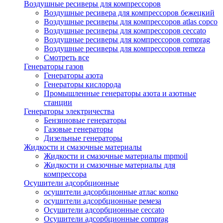
Воздушные ресиверы для компрессоров
Воздушные ресивера для компрессоров бежецкий
Воздушные ресиверы для компрессоров atlas copco
Воздушные ресиверы для компрессоров ceccato
Воздушные ресиверы для компрессоров comprag
Воздушные ресиверы для компрессоров remeza
Смотреть все
Генераторы газов
Генераторы азота
Генераторы кислорода
Промышленные генераторы азота и азотные
станции
Генераторы электричества
Бензиновые генераторы
Газовые генераторы
Дизельные генераторы
Жидкости и смазочные материалы
Жидкости и смазочные материалы mpmoil
Жидкости и смазочные материалы для
компрессора
Осушители адсорбционные
осушители адсорбционные атлас копко
осушители адсорбционные ремеза
Осушители адсорбционные ceccato
Осушители адсорбционные comprag