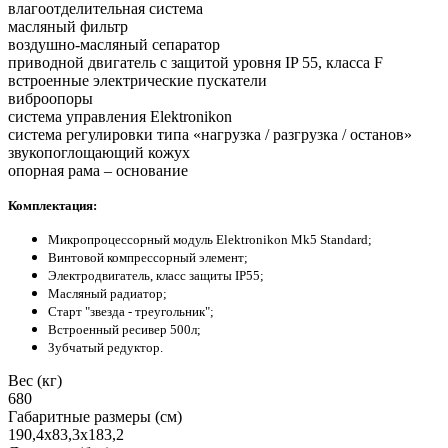
влагоотделительная система
масляный фильтр
воздушно-масляный сепаратор
приводной двигатель с защитой уровня IP 55, класса F
встроенные электрические пускатели
виброопоры
система управления Elektronikon
система регулировки типа «нагрузка / разгрузка / останов»
звукопоглощающий кожух
опорная рама – основание
Комплектация:
Микропроцессорный модуль Elektronikon Mk5 Standard;
Винтовой компрессорный элемент;
Электродвигатель, класс защиты IP55;
Масляный радиатор;
Старт "звезда - треугольник";
Встроенный ресивер 500л;
Зубчатый редуктор.
Вес (кг)
680
Габаритные размеры (см)
190,4х83,3х183,2