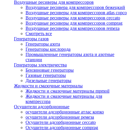
Воздушные ресиверы для компрессоров
Воздушные ресивера для компрессоров бежецкий
Воздушные ресиверы для компрессоров atlas copco
Воздушные ресиверы для компрессоров ceccato
Воздушные ресиверы для компрессоров comprag
Воздушные ресиверы для компрессоров remeza
Смотреть все
Генераторы газов
Генераторы азота
Генераторы кислорода
Промышленные генераторы азота и азотные
станции
Генераторы электричества
Бензиновые генераторы
Газовые генераторы
Дизельные генераторы
Жидкости и смазочные материалы
Жидкости и смазочные материалы mpmoil
Жидкости и смазочные материалы для
компрессора
Осушители адсорбционные
осушители адсорбционные атлас копко
осушители адсорбционные ремеза
Осушители адсорбционные ceccato
Осушители адсорбционные comprag