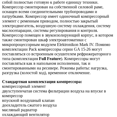
собой полностью готовую к работе единицу техники.
Компрессор смонтирован на собственной силовой раме,
оснащен всеми соединительными трубопроводами и
патрубками. Компрессор имеет одиночный компрессорный
элемент с ременным приводом, полностью закрытый
электродвигатель, воздушную систему охлаждения, систему
маслосепарации, системы регулирования и контроля.
Компрессор помещен в звукоизолирующий корпус, в котором
также смонтирован шкаф электроавтоматики с
микропроцессорным модулем Elektronikon Mark IV. Помимо
комплектации Pack компрессоры серии GA 15-26 могут
поставляться со встроенным осушителем рефрижераторного
типа (комплектация
Full Feature
). Компрессоры могут
поставляться как в напольном исполнении, так и
смонтированными на ресивере. Режимы работы: нагрузка,
разгрузка (холостой ход), временное отключение.
Стандартная комплектация компрессора:
компрессорный элемент
двухступенчатая система фильтрации воздуха на впуске в
компрессор
впускной воздушный клапан
доохладитель сжатого воздуха
масляный радиатор
охлаждающий вентилятор