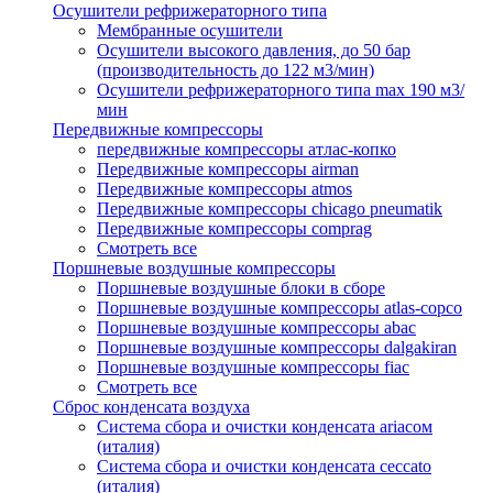
Осушители рефрижераторного типа
Мембранные осушители
Осушители высокого давления, до 50 бар
(производительность до 122 м3/мин)
Осушители рефрижераторного типа max 190 м3/
мин
Передвижные компрессоры
передвижные компрессоры атлас-копко
Передвижные компрессоры airman
Передвижные компрессоры atmos
Передвижные компрессоры chicago pneumatik
Передвижные компрессоры comprag
Смотреть все
Поршневые воздушные компрессоры
Поршневые воздушные блоки в сборе
Поршневые воздушные компрессоры atlas-copco
Поршневые воздушные компрессоры abac
Поршневые воздушные компрессоры dalgakiran
Поршневые воздушные компрессоры fiac
Смотреть все
Сброс конденсата воздуха
Система сбора и очистки конденсата ariacом
(италия)
Система сбора и очистки конденсата ceccato
(италия)