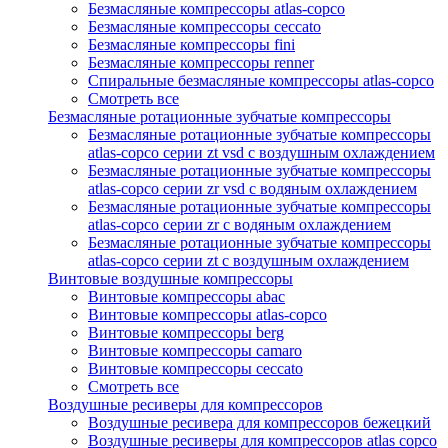
Безмасляные компрессоры atlas-copco
Безмасляные компрессоры ceccato
Безмасляные компрессоры fini
Безмасляные компрессоры renner
Спиральные безмасляные компрессоры atlas-copco
Смотреть все
Безмасляные ротационные зубчатые компрессоры
Безмасляные ротационные зубчатые компрессоры
atlas-copco серии zt vsd с воздушным охлаждением
Безмасляные ротационные зубчатые компрессоры
atlas-copco серии zr vsd с водяным охлаждением
Безмасляные ротационные зубчатые компрессоры
atlas-copco серии zr с водяным охлаждением
Безмасляные ротационные зубчатые компрессоры
atlas-copco серии zt с воздушным охлаждением
Винтовые воздушные компрессоры
Винтовые компрессоры abac
Винтовые компрессоры atlas-copco
Винтовые компрессоры berg
Винтовые компрессоры camaro
Винтовые компрессоры ceccato
Смотреть все
Воздушные ресиверы для компрессоров
Воздушные ресивера для компрессоров бежецкий
Воздушные ресиверы для компрессоров atlas copco