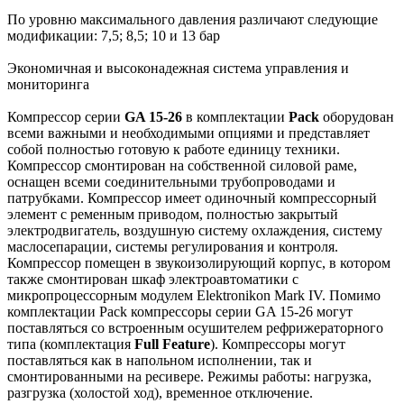
По уровню максимального давления различают следующие
модификации: 7,5; 8,5; 10 и 13 бар
Экономичная и высоконадежная система управления и
мониторинга
Компрессор серии
GA 15-26
в комплектации
Pack
оборудован
всеми важными и необходимыми опциями и представляет
собой полностью готовую к работе единицу техники.
Компрессор смонтирован на собственной силовой раме,
оснащен всеми соединительными трубопроводами и
патрубками. Компрессор имеет одиночный компрессорный
элемент с ременным приводом, полностью закрытый
электродвигатель, воздушную систему охлаждения, систему
маслосепарации, системы регулирования и контроля.
Компрессор помещен в звукоизолирующий корпус, в котором
также смонтирован шкаф электроавтоматики с
микропроцессорным модулем Elektronikon Mark IV. Помимо
комплектации Pack компрессоры серии GA 15-26 могут
поставляться со встроенным осушителем рефрижераторного
типа (комплектация
Full Feature
). Компрессоры могут
поставляться как в напольном исполнении, так и
смонтированными на ресивере. Режимы работы: нагрузка,
разгрузка (холостой ход), временное отключение.