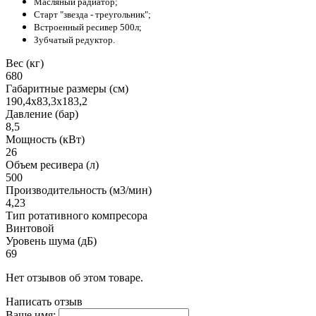
Масляный радиатор;
Старт "звезда - треугольник";
Встроенный ресивер 500л;
Зубчатый редуктор.
Вес (кг)
680
Габаритные размеры (см)
190,4х83,3х183,2
Давление (бар)
8,5
Мощность (кВт)
26
Объем ресивера (л)
500
Производительность (м3/мин)
4,23
Тип ротативного компресора
Винтовой
Уровень шума (дБ)
69
Нет отзывов об этом товаре.
Написать отзыв
Ваше имя: