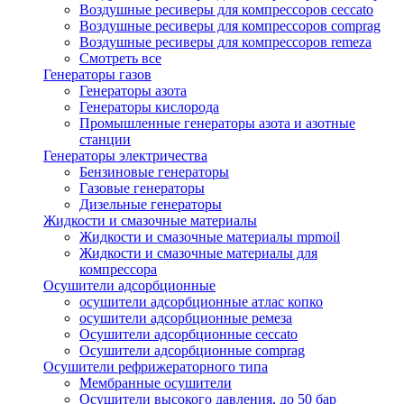
Воздушные ресиверы для компрессоров ceccato
Воздушные ресиверы для компрессоров comprag
Воздушные ресиверы для компрессоров remeza
Смотреть все
Генераторы газов
Генераторы азота
Генераторы кислорода
Промышленные генераторы азота и азотные
станции
Генераторы электричества
Бензиновые генераторы
Газовые генераторы
Дизельные генераторы
Жидкости и смазочные материалы
Жидкости и смазочные материалы mpmoil
Жидкости и смазочные материалы для
компрессора
Осушители адсорбционные
осушители адсорбционные атлас копко
осушители адсорбционные ремеза
Осушители адсорбционные ceccato
Осушители адсорбционные comprag
Осушители рефрижераторного типа
Мембранные осушители
Осушители высокого давления, до 50 бар