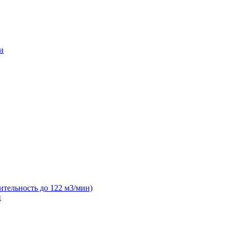
и
ительность до 122 м3/мин)
н