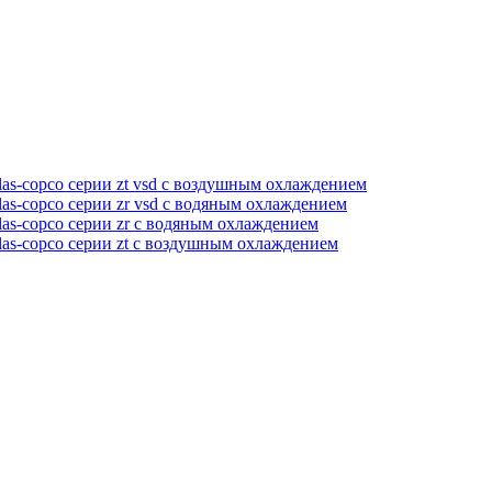
as-copco серии zt vsd с воздушным охлаждением
as-copco серии zr vsd с водяным охлаждением
as-copco серии zr с водяным охлаждением
las-copco серии zt с воздушным охлаждением