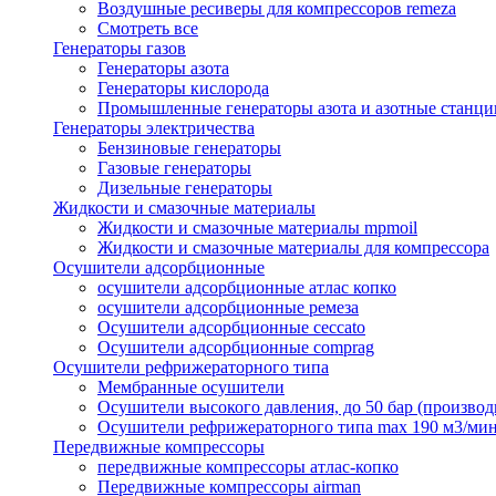
Воздушные ресиверы для компрессоров remeza
Смотреть все
Генераторы газов
Генераторы азота
Генераторы кислорода
Промышленные генераторы азота и азотные станци
Генераторы электричества
Бензиновые генераторы
Газовые генераторы
Дизельные генераторы
Жидкости и смазочные материалы
Жидкости и смазочные материалы mpmoil
Жидкости и смазочные материалы для компрессора
Осушители адсорбционные
осушители адсорбционные атлас копко
осушители адсорбционные ремеза
Осушители адсорбционные ceccato
Осушители адсорбционные comprag
Осушители рефрижераторного типа
Мембранные осушители
Осушители высокого давления, до 50 бар (производ
Осушители рефрижераторного типа max 190 м3/ми
Передвижные компрессоры
передвижные компрессоры атлас-копко
Передвижные компрессоры airman