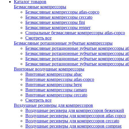
Каталог товаров
Безмасляные компрессоры
Безмасляные компрессоры atlas-copco
Безмасляные компрессоры ceccato
Безмасляные компрессоры fini
Безмасляные компрессоры renner
Спиральные безмасляные компрессоры atlas-copco
Смотреть все
Безмасляные ротационные зубчатые компрессоры
Безмасляные ротационные зубчатые компрессоры atl
Безмасляные ротационные зубчатые компрессоры atl
Безмасляные ротационные зубчатые компрессоры atl
Безмасляные ротационные зубчатые компрессоры at
Винтовые воздушные компрессоры
Винтовые компрессоры abac
Винтовые компрессоры atlas-copco
Винтовые компрессоры berg
Винтовые компрессоры camaro
Винтовые компрессоры ceccato
Смотреть все
Воздушные ресиверы для компрессоров
Воздушные ресивера для компрессоров бежецкий
Воздушные ресиверы для компрессоров atlas copco
Воздушные ресиверы для компрессоров ceccato
Воздушные ресиверы для компрессоров comprag