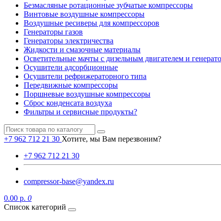
Безмасляные ротационные зубчатые компрессоры
Винтовые воздушные компрессоры
Воздушные ресиверы для компрессоров
Генераторы газов
Генераторы электричества
Жидкости и смазочные материалы
Осветительные мачты с дизельным двигателем и генерат
Осушители адсорбционные
Осушители рефрижераторного типа
Передвижные компрессоры
Поршневые воздушные компрессоры
Сброс конденсата воздуха
Фильтры и сервисные продукты?
+7 962 712 21 30
Хотите, мы Вам перезвоним?
+7 962 712 21 30
compressor-base@yandex.ru
0.00 р.
0
Список категорий