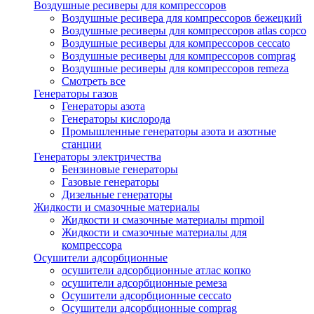
Воздушные ресиверы для компрессоров
Воздушные ресивера для компрессоров бежецкий
Воздушные ресиверы для компрессоров atlas copco
Воздушные ресиверы для компрессоров ceccato
Воздушные ресиверы для компрессоров comprag
Воздушные ресиверы для компрессоров remeza
Смотреть все
Генераторы газов
Генераторы азота
Генераторы кислорода
Промышленные генераторы азота и азотные
станции
Генераторы электричества
Бензиновые генераторы
Газовые генераторы
Дизельные генераторы
Жидкости и смазочные материалы
Жидкости и смазочные материалы mpmoil
Жидкости и смазочные материалы для
компрессора
Осушители адсорбционные
осушители адсорбционные атлас копко
осушители адсорбционные ремеза
Осушители адсорбционные ceccato
Осушители адсорбционные comprag