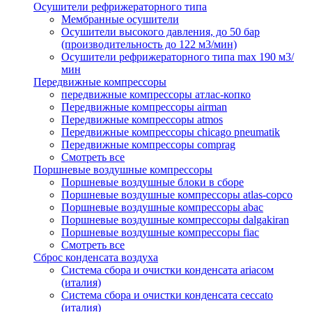
Осушители рефрижераторного типа
Мембранные осушители
Осушители высокого давления, до 50 бар
(производительность до 122 м3/мин)
Осушители рефрижераторного типа max 190 м3/
мин
Передвижные компрессоры
передвижные компрессоры атлас-копко
Передвижные компрессоры airman
Передвижные компрессоры atmos
Передвижные компрессоры chicago pneumatik
Передвижные компрессоры comprag
Смотреть все
Поршневые воздушные компрессоры
Поршневые воздушные блоки в сборе
Поршневые воздушные компрессоры atlas-copco
Поршневые воздушные компрессоры abac
Поршневые воздушные компрессоры dalgakiran
Поршневые воздушные компрессоры fiac
Смотреть все
Сброс конденсата воздуха
Система сбора и очистки конденсата ariacом
(италия)
Система сбора и очистки конденсата ceccato
(италия)