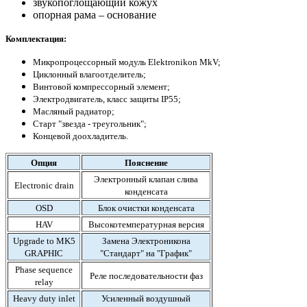
звукопоглощающий кожух
опорная рама – основание
Комплектация:
Микропроцессорный модуль Elektronikon MkV;
Циклонный влагоотделитель
;
Винтовой компрессорный элемент;
Электродвигатель, класс защиты IP55;
Масляный радиатор;
Старт "звезда - треугольник";
Концевой доохладитель.
Опция
Пояснение
Электронный клапан слива
Electronic drain
конденсата
OSD
Блок очистки конденсата
HAV
Высокотемпературная версия
Upgrade to MK5
Замена Электроникона
GRAPHIC
"Стандарт" на "График"
Phase sequence
Реле последовательности фаз
relay
Heavy duty inlet
Усиленный воздушный