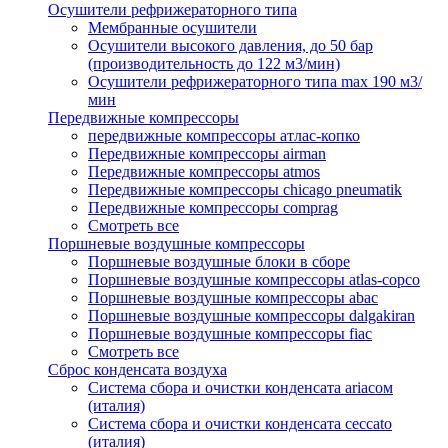
Осушители рефрижераторного типа
Мембранные осушители
Осушители высокого давления, до 50 бар
(производительность до 122 м3/мин)
Осушители рефрижераторного типа max 190 м3/
мин
Передвижные компрессоры
передвижные компрессоры атлас-копко
Передвижные компрессоры airman
Передвижные компрессоры atmos
Передвижные компрессоры chicago pneumatik
Передвижные компрессоры comprag
Смотреть все
Поршневые воздушные компрессоры
Поршневые воздушные блоки в сборе
Поршневые воздушные компрессоры atlas-copco
Поршневые воздушные компрессоры abac
Поршневые воздушные компрессоры dalgakiran
Поршневые воздушные компрессоры fiac
Смотреть все
Сброс конденсата воздуха
Система сбора и очистки конденсата ariacом
(италия)
Система сбора и очистки конденсата ceccato
(италия)