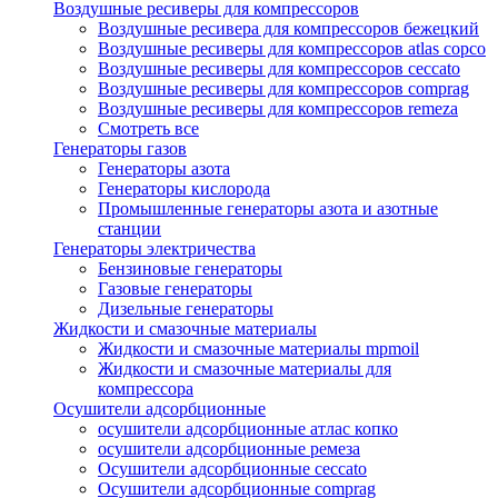
Воздушные ресиверы для компрессоров
Воздушные ресивера для компрессоров бежецкий
Воздушные ресиверы для компрессоров atlas copco
Воздушные ресиверы для компрессоров ceccato
Воздушные ресиверы для компрессоров comprag
Воздушные ресиверы для компрессоров remeza
Смотреть все
Генераторы газов
Генераторы азота
Генераторы кислорода
Промышленные генераторы азота и азотные
станции
Генераторы электричества
Бензиновые генераторы
Газовые генераторы
Дизельные генераторы
Жидкости и смазочные материалы
Жидкости и смазочные материалы mpmoil
Жидкости и смазочные материалы для
компрессора
Осушители адсорбционные
осушители адсорбционные атлас копко
осушители адсорбционные ремеза
Осушители адсорбционные ceccato
Осушители адсорбционные comprag