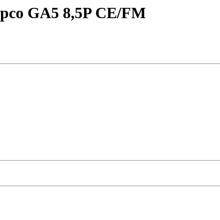
opco GA5 8,5P СЕ/FM