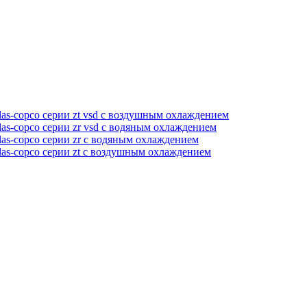
as-copco серии zt vsd с воздушным охлаждением
as-copco серии zr vsd с водяным охлаждением
as-copco серии zr с водяным охлаждением
las-copco серии zt с воздушным охлаждением