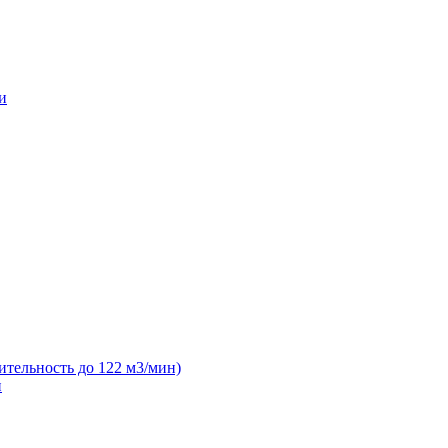
и
ительность до 122 м3/мин)
н