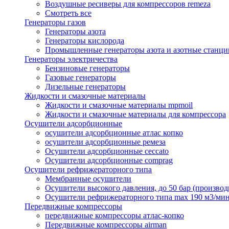
Воздушные ресиверы для компрессоров remeza
Смотреть все
Генераторы газов
Генераторы азота
Генераторы кислорода
Промышленные генераторы азота и азотные станци
Генераторы электричества
Бензиновые генераторы
Газовые генераторы
Дизельные генераторы
Жидкости и смазочные материалы
Жидкости и смазочные материалы mpmoil
Жидкости и смазочные материалы для компрессора
Осушители адсорбционные
осушители адсорбционные атлас копко
осушители адсорбционные ремеза
Осушители адсорбционные ceccato
Осушители адсорбционные comprag
Осушители рефрижераторного типа
Мембранные осушители
Осушители высокого давления, до 50 бар (производ
Осушители рефрижераторного типа max 190 м3/ми
Передвижные компрессоры
передвижные компрессоры атлас-копко
Передвижные компрессоры airman