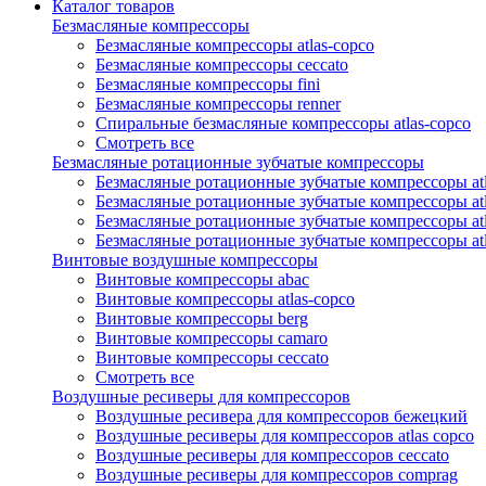
Каталог товаров
Безмасляные компрессоры
Безмасляные компрессоры atlas-copco
Безмасляные компрессоры ceccato
Безмасляные компрессоры fini
Безмасляные компрессоры renner
Спиральные безмасляные компрессоры atlas-copco
Смотреть все
Безмасляные ротационные зубчатые компрессоры
Безмасляные ротационные зубчатые компрессоры atl
Безмасляные ротационные зубчатые компрессоры atl
Безмасляные ротационные зубчатые компрессоры atl
Безмасляные ротационные зубчатые компрессоры at
Винтовые воздушные компрессоры
Винтовые компрессоры abac
Винтовые компрессоры atlas-copco
Винтовые компрессоры berg
Винтовые компрессоры camaro
Винтовые компрессоры ceccato
Смотреть все
Воздушные ресиверы для компрессоров
Воздушные ресивера для компрессоров бежецкий
Воздушные ресиверы для компрессоров atlas copco
Воздушные ресиверы для компрессоров ceccato
Воздушные ресиверы для компрессоров comprag