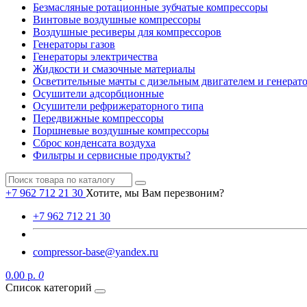
Безмасляные ротационные зубчатые компрессоры
Винтовые воздушные компрессоры
Воздушные ресиверы для компрессоров
Генераторы газов
Генераторы электричества
Жидкости и смазочные материалы
Осветительные мачты с дизельным двигателем и генерат
Осушители адсорбционные
Осушители рефрижераторного типа
Передвижные компрессоры
Поршневые воздушные компрессоры
Сброс конденсата воздуха
Фильтры и сервисные продукты?
+7 962 712 21 30
Хотите, мы Вам перезвоним?
+7 962 712 21 30
compressor-base@yandex.ru
0.00 р.
0
Список категорий