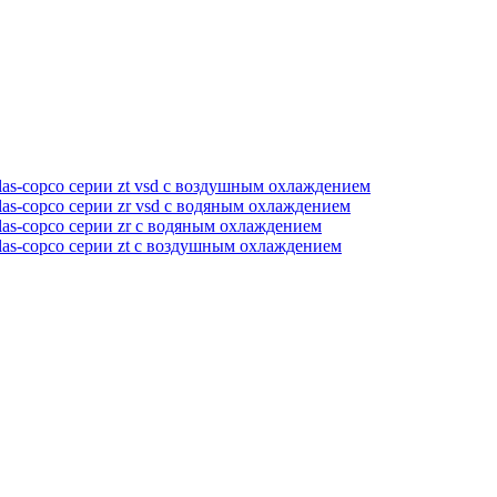
as-copco серии zt vsd с воздушным охлаждением
as-copco серии zr vsd с водяным охлаждением
as-copco серии zr с водяным охлаждением
las-copco серии zt с воздушным охлаждением