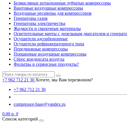
Безмасляные ротационные зубчатые компрессоры
Винтовые воздушные компрессоры
Воздушные ресиверы для компрессоров
Генераторы газов
Генераторы электричества
Жидкости и смазочные материалы
Осветительные мачты с дизельным двигателем и генерат
Осушители адсорбционные
Осушители рефрижераторного типа
Передвижные компрессоры
Поршневые воздушные компрессоры
Сброс конденсата воздуха
Фильтры и сервисные продукты?
+7 962 712 21 30
Хотите, мы Вам перезвоним?
+7 962 712 21 30
compressor-base@yandex.ru
0.00 р.
0
Список категорий