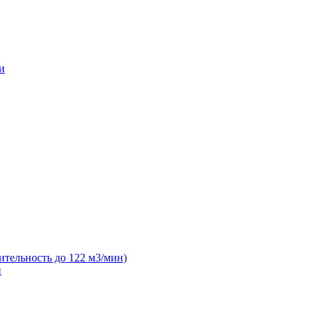
и
ительность до 122 м3/мин)
н