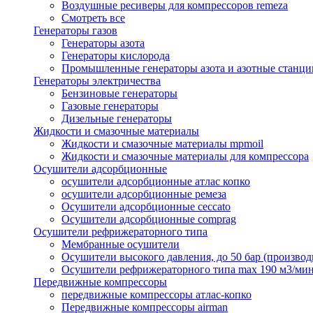
Воздушные ресиверы для компрессоров remeza
Смотреть все
Генераторы газов
Генераторы азота
Генераторы кислорода
Промышленные генераторы азота и азотные станци
Генераторы электричества
Бензиновые генераторы
Газовые генераторы
Дизельные генераторы
Жидкости и смазочные материалы
Жидкости и смазочные материалы mpmoil
Жидкости и смазочные материалы для компрессора
Осушители адсорбционные
осушители адсорбционные атлас копко
осушители адсорбционные ремеза
Осушители адсорбционные ceccato
Осушители адсорбционные comprag
Осушители рефрижераторного типа
Мембранные осушители
Осушители высокого давления, до 50 бар (производ
Осушители рефрижераторного типа max 190 м3/ми
Передвижные компрессоры
передвижные компрессоры атлас-копко
Передвижные компрессоры airman