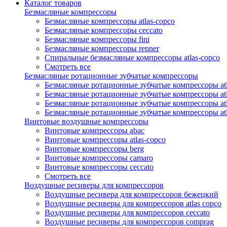
Каталог товаров
Безмасляные компрессоры
Безмасляные компрессоры atlas-copco
Безмасляные компрессоры ceccato
Безмасляные компрессоры fini
Безмасляные компрессоры renner
Спиральные безмасляные компрессоры atlas-copco
Смотреть все
Безмасляные ротационные зубчатые компрессоры
Безмасляные ротационные зубчатые компрессоры atl
Безмасляные ротационные зубчатые компрессоры atl
Безмасляные ротационные зубчатые компрессоры atl
Безмасляные ротационные зубчатые компрессоры at
Винтовые воздушные компрессоры
Винтовые компрессоры abac
Винтовые компрессоры atlas-copco
Винтовые компрессоры berg
Винтовые компрессоры camaro
Винтовые компрессоры ceccato
Смотреть все
Воздушные ресиверы для компрессоров
Воздушные ресивера для компрессоров бежецкий
Воздушные ресиверы для компрессоров atlas copco
Воздушные ресиверы для компрессоров ceccato
Воздушные ресиверы для компрессоров comprag