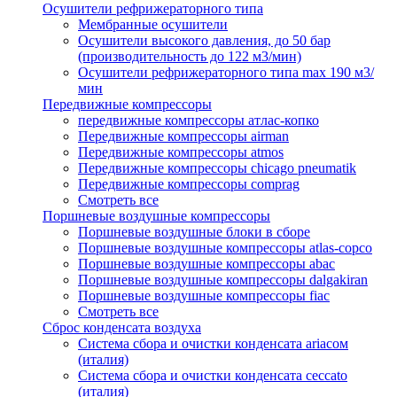
Осушители рефрижераторного типа
Мембранные осушители
Осушители высокого давления, до 50 бар
(производительность до 122 м3/мин)
Осушители рефрижераторного типа max 190 м3/
мин
Передвижные компрессоры
передвижные компрессоры атлас-копко
Передвижные компрессоры airman
Передвижные компрессоры atmos
Передвижные компрессоры chicago pneumatik
Передвижные компрессоры comprag
Смотреть все
Поршневые воздушные компрессоры
Поршневые воздушные блоки в сборе
Поршневые воздушные компрессоры atlas-copco
Поршневые воздушные компрессоры abac
Поршневые воздушные компрессоры dalgakiran
Поршневые воздушные компрессоры fiac
Смотреть все
Сброс конденсата воздуха
Система сбора и очистки конденсата ariacом
(италия)
Система сбора и очистки конденсата ceccato
(италия)