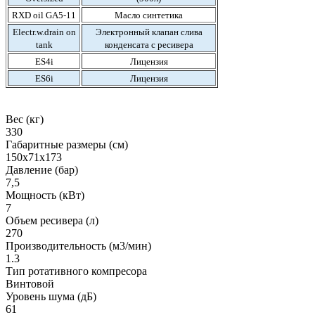
RXD oil GA5-11
Масло синтетика
Electr.w.drain on
Электронный клапан слива
tank
конденсата с ресивера
ES4i
Лицензия
ES6i
Лицензия
Вес (кг)
330
Габаритные размеры (см)
150х71х173
Давление (бар)
7,5
Мощность (кВт)
7
Объем ресивера (л)
270
Производительность (м3/мин)
1.3
Тип ротативного компресора
Винтовой
Уровень шума (дБ)
61