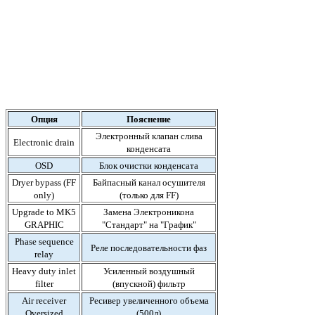
Опция
Пояснение
Электронный клапан слива
Electronic drain
конденсата
OSD
Блок очистки конденсата
Dryer bypass (FF
Байпасный канал осушителя
only)
(только для FF)
Upgrade to MK5
Замена Электроникона
GRAPHIC
"Стандарт" на "График"
Phase sequence
Реле последовательности фаз
relay
Heavy duty inlet
Усиленный воздушный
filter
(впускной) фильтр
Air receiver
Ресивер увеличенного объема
Oversized
(500л)