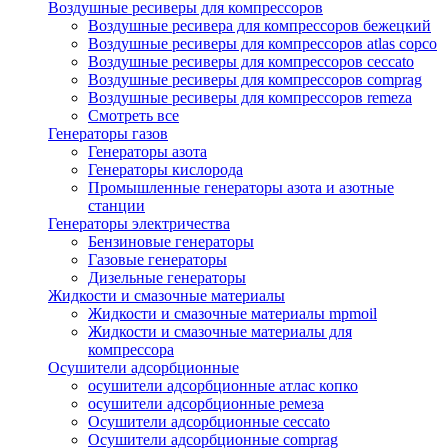
Воздушные ресиверы для компрессоров
Воздушные ресивера для компрессоров бежецкий
Воздушные ресиверы для компрессоров atlas copco
Воздушные ресиверы для компрессоров ceccato
Воздушные ресиверы для компрессоров comprag
Воздушные ресиверы для компрессоров remeza
Смотреть все
Генераторы газов
Генераторы азота
Генераторы кислорода
Промышленные генераторы азота и азотные
станции
Генераторы электричества
Бензиновые генераторы
Газовые генераторы
Дизельные генераторы
Жидкости и смазочные материалы
Жидкости и смазочные материалы mpmoil
Жидкости и смазочные материалы для
компрессора
Осушители адсорбционные
осушители адсорбционные атлас копко
осушители адсорбционные ремеза
Осушители адсорбционные ceccato
Осушители адсорбционные comprag