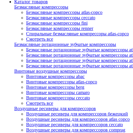
Каталог товаров
Безмасляные компрессоры
Безмасляные компрессоры atlas-copco
Безмасляные компрессоры ceccato
Безмасляные компрессоры fini
Безмасляные компрессоры renner
Спиральные безмасляные компрессоры atlas-copco
Смотреть все
Безмасляные ротационные зубчатые компрессоры
Безмасляные ротационные зубчатые компрессоры atl
Безмасляные ротационные зубчатые компрессоры atl
Безмасляные ротационные зубчатые компрессоры atl
Безмасляные ротационные зубчатые компрессоры at
Винтовые воздушные компрессоры
Винтовые компрессоры abac
Винтовые компрессоры atlas-copco
Винтовые компрессоры berg
Винтовые компрессоры camaro
Винтовые компрессоры ceccato
Смотреть все
Воздушные ресиверы для компрессоров
Воздушные ресивера для компрессоров бежецкий
Воздушные ресиверы для компрессоров atlas copco
Воздушные ресиверы для компрессоров ceccato
Воздушные ресиверы для компрессоров comprag