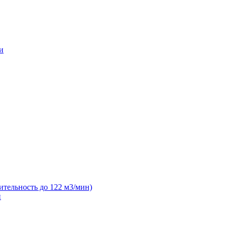
и
ительность до 122 м3/мин)
н