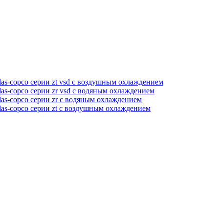
as-copco серии zt vsd с воздушным охлаждением
as-copco серии zr vsd с водяным охлаждением
as-copco серии zr с водяным охлаждением
las-copco серии zt с воздушным охлаждением