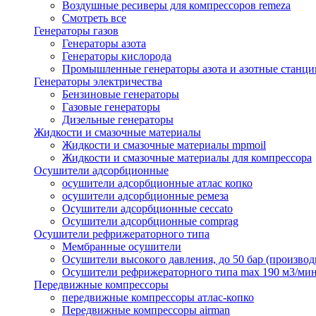
Воздушные ресиверы для компрессоров remeza
Смотреть все
Генераторы газов
Генераторы азота
Генераторы кислорода
Промышленные генераторы азота и азотные станци
Генераторы электричества
Бензиновые генераторы
Газовые генераторы
Дизельные генераторы
Жидкости и смазочные материалы
Жидкости и смазочные материалы mpmoil
Жидкости и смазочные материалы для компрессора
Осушители адсорбционные
осушители адсорбционные атлас копко
осушители адсорбционные ремеза
Осушители адсорбционные ceccato
Осушители адсорбционные comprag
Осушители рефрижераторного типа
Мембранные осушители
Осушители высокого давления, до 50 бар (производ
Осушители рефрижераторного типа max 190 м3/ми
Передвижные компрессоры
передвижные компрессоры атлас-копко
Передвижные компрессоры airman