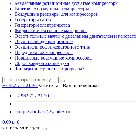
Безмасляные ротационные зубчатые компрессоры
Винтовые воздушные компрессоры
Воздушные ресиверы для компрессоров
Генераторы газов
Генераторы электричества
Жидкости и смазочные материалы
Осветительные мачты с дизельным двигателем и генерат
Осушители адсорбционные
Осушители рефрижераторного типа
Передвижные компрессоры
Поршневые воздушные компрессоры
Сброс конденсата воздуха
Фильтры и сервисные продукты?
+7 962 712 21 30
Хотите, мы Вам перезвоним?
+7 962 712 21 30
compressor-base@yandex.ru
0.00 р.
0
Список категорий