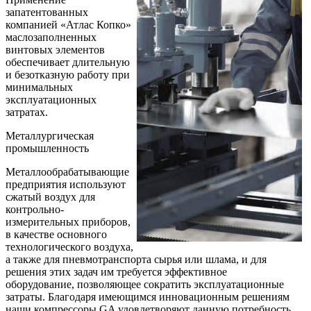
запатентованных
компанией «Атлас Копко»
маслозаполненных
винтовых элементов
обеспечивает длительную
и безотказную работу при
минимальных
эксплуатационных
затратах.
Металлургическая
промышленность
Металлообрабатывающие
предприятия используют
сжатый воздух для
контрольно-
измерительных приборов,
в качестве основного
технологического воздуха,
а также для пневмотранспорта сырья или шлама, и для
решения этих задач им требуется эффективное
оборудование, позволяющее сократить эксплуатационные
затраты. Благодаря имеющимся инновационным решениям
наши компрессоры GA удовлетворяют данную потребность.