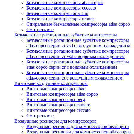
Безмасляные компрессоры atlas-copco
Безмасляные компрессоры ceccato
Безмасляные компрессоры fini
Безмасляные компрессоры renner
Спиральные безмасляные компрессоры atlas-copco
Смотреть все
Безмасляные ротационные зубчатые компрессоры
Безмасляные ротационные зубчатые компрессоры
atlas-copco серии zt vsd с воздушным охлаждением
Безмасляные ротационные зубчатые компрессоры
atlas-copco серии zr vsd с водяным охлаждением
Безмасляные ротационные зубчатые компрессоры
atlas-copco серии zr с водяным охлаждением
Безмасляные ротационные зубчатые компрессоры
atlas-copco серии zt с воздушным охлаждением
Винтовые воздушные компрессоры
Винтовые компрессоры abac
Винтовые компрессоры atlas-copco
Винтовые компрессоры berg
Винтовые компрессоры camaro
Винтовые компрессоры ceccato
Смотреть все
Воздушные ресиверы для компрессоров
Воздушные ресивера для компрессоров бежецкий
Воздушные ресиверы для компрессоров atlas copco