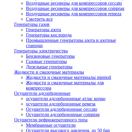
Воздушные ресиверы для компрессоров ceccato
Воздушные ресиверы для компрессоров comprag
Воздушные ресиверы для компрессоров remeza
Смотреть все
Генераторы газов
Генераторы азота
Генераторы кислорода
Промышленные генераторы азота и азотные
станции
Генераторы электричества
Бензиновые генераторы
Газовые генераторы
Дизельные генераторы
Жидкости и смазочные материалы
Жидкости и смазочные материалы mpmoil
Жидкости и смазочные материалы для
компрессора
Осушители адсорбционные
осушители адсорбционные атлас копко
осушители адсорбционные ремеза
Осушители адсорбционные ceccato
Осушители адсорбционные comprag
Осушители рефрижераторного типа
Мембранные осушители
Осушители высокого давления, до 50 бар