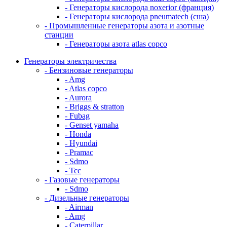
- Генераторы кислорода noxerior (франция)
- Генераторы кислорода pneumatech (сша)
- Промышленные генераторы азота и азотные
станции
- Генераторы азота atlas copco
Генераторы электричества
- Бензиновые генераторы
- Amg
- Atlas copco
- Aurora
- Briggs & stratton
- Fubag
- Genset yamaha
- Honda
- Hyundai
- Pramac
- Sdmo
- Тсс
- Газовые генераторы
- Sdmo
- Дизельные генераторы
- Airman
- Amg
- Caterpillar