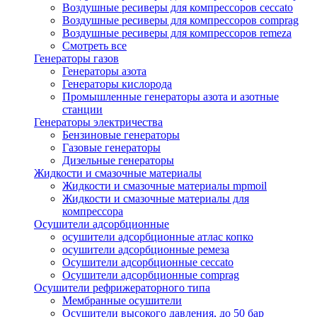
Воздушные ресиверы для компрессоров ceccato
Воздушные ресиверы для компрессоров comprag
Воздушные ресиверы для компрессоров remeza
Смотреть все
Генераторы газов
Генераторы азота
Генераторы кислорода
Промышленные генераторы азота и азотные
станции
Генераторы электричества
Бензиновые генераторы
Газовые генераторы
Дизельные генераторы
Жидкости и смазочные материалы
Жидкости и смазочные материалы mpmoil
Жидкости и смазочные материалы для
компрессора
Осушители адсорбционные
осушители адсорбционные атлас копко
осушители адсорбционные ремеза
Осушители адсорбционные ceccato
Осушители адсорбционные comprag
Осушители рефрижераторного типа
Мембранные осушители
Осушители высокого давления, до 50 бар