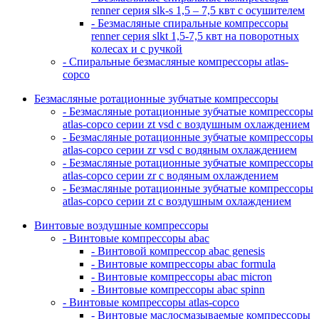
renner серия slk-s 1,5 – 7,5 квт с осушителем
- Безмасляные спиральные компрессоры
renner серия slkt 1,5-7,5 квт на поворотных
колесах и с ручкой
- Спиральные безмасляные компрессоры atlas-
copco
Безмасляные ротационные зубчатые компрессоры
- Безмасляные ротационные зубчатые компрессоры
atlas-copco серии zt vsd с воздушным охлаждением
- Безмасляные ротационные зубчатые компрессоры
atlas-copco серии zr vsd с водяным охлаждением
- Безмасляные ротационные зубчатые компрессоры
atlas-copco серии zr с водяным охлаждением
- Безмасляные ротационные зубчатые компрессоры
atlas-copco серии zt с воздушным охлаждением
Винтовые воздушные компрессоры
- Винтовые компрессоры abac
- Винтовой компрессор abac genesis
- Винтовые компрессоры abac formula
- Винтовые компрессоры abac micron
- Винтовые компрессоры abac spinn
- Винтовые компрессоры atlas-copco
- Винтовые маслосмазываемые компрессоры