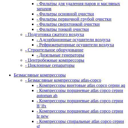
- Фильтры для удаления паров и масляных
запахов
- Фильтры основной очистки
- Фильтры первичной грубой очистки
- Фильтры сверхтонкой очистки
- Фильтры тонкой очистки
- Подготовка сжатого воздуха
- Адсорбционные осушители воздуха
- Рефрижераторные осушители воздуха
- Строительное оборудование
- Дизельные генераторы
- Центробежные компрессоры
- Циклонные сепараторы
Безмасляные компрессоры
- Безмасляные компрессоры atlas-copco
- Компрессоры винтовые atlas copco серии aq
- Компрессоры поршневые atlas copco серии
automan ah
- Компрессоры поршневые atlas copco серии
lf/ lfx
- Компрессоры поршневые atlas copco серии
lz new
- Компрессоры спиральные atlas copco серии
sf