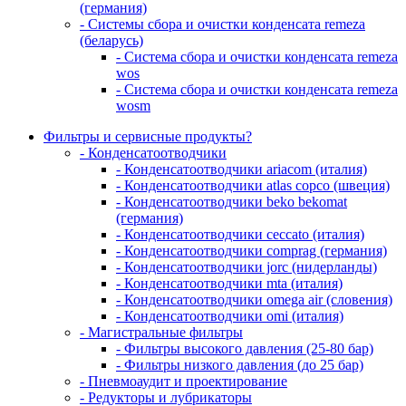
(германия)
- Системы сбора и очистки конденсата remeza
(беларусь)
- Система сбора и очистки конденсата remeza
wos
- Система сбора и очистки конденсата remeza
wosm
Фильтры и сервисные продукты?
- Конденсатоотводчики
- Конденсатоотводчики ariacom (италия)
- Конденсатоотводчики atlas copco (швеция)
- Конденсатоотводчики beko bekomat
(германия)
- Конденсатоотводчики ceccato (италия)
- Конденсатоотводчики comprag (германия)
- Конденсатоотводчики jorc (нидерланды)
- Конденсатоотводчики mta (италия)
- Конденсатоотводчики omega air (словения)
- Конденсатоотводчики omi (италия)
- Магистральные фильтры
- Фильтры высокого давления (25-80 бар)
- Фильтры низкого давления (до 25 бар)
- Пневмоаудит и проектирование
- Редукторы и лубрикаторы