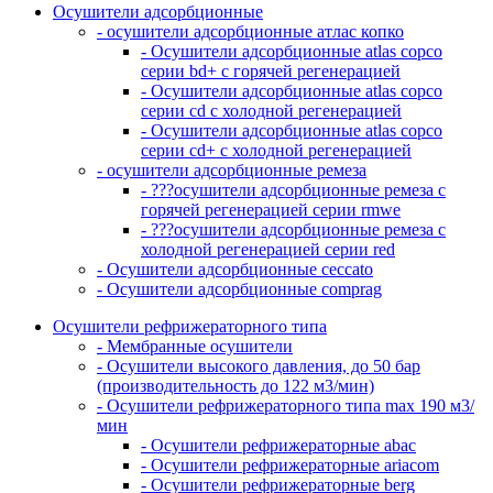
Осушители адсорбционные
- осушители адсорбционные атлас копко
- Осушители адсорбционные atlas copco
серии bd+ с горячей регенерацией
- Осушители адсорбционные atlas copco
серии cd с холодной регенерацией
- Осушители адсорбционные atlas copco
серии cd+ с холодной регенерацией
- осушители адсорбционные ремеза
- ???осушители адсорбционные ремеза с
горячей регенерацией серии rmwe
- ???осушители адсорбционные ремеза с
холодной регенерацией серии red
- Осушители адсорбционные ceccato
- Осушители адсорбционные comprag
Осушители рефрижераторного типа
- Мембранные осушители
- Осушители высокого давления, до 50 бар
(производительность до 122 м3/мин)
- Осушители рефрижераторного типа max 190 м3/
мин
- Осушители рефрижераторные abac
- Осушители рефрижераторные ariacom
- Осушители рефрижераторные berg