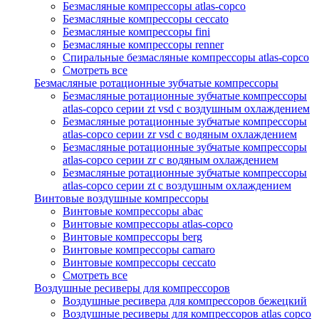
Безмасляные компрессоры atlas-copco
Безмасляные компрессоры ceccato
Безмасляные компрессоры fini
Безмасляные компрессоры renner
Спиральные безмасляные компрессоры atlas-copco
Смотреть все
Безмасляные ротационные зубчатые компрессоры
Безмасляные ротационные зубчатые компрессоры
atlas-copco серии zt vsd с воздушным охлаждением
Безмасляные ротационные зубчатые компрессоры
atlas-copco серии zr vsd с водяным охлаждением
Безмасляные ротационные зубчатые компрессоры
atlas-copco серии zr с водяным охлаждением
Безмасляные ротационные зубчатые компрессоры
atlas-copco серии zt с воздушным охлаждением
Винтовые воздушные компрессоры
Винтовые компрессоры abac
Винтовые компрессоры atlas-copco
Винтовые компрессоры berg
Винтовые компрессоры camaro
Винтовые компрессоры ceccato
Смотреть все
Воздушные ресиверы для компрессоров
Воздушные ресивера для компрессоров бежецкий
Воздушные ресиверы для компрессоров atlas copco