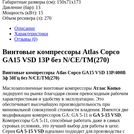
Габаритные размеры (см):
150х71х173
Давление (бар):
13
Мощность (кВт):
15
Объем ресивера (л):
270
Описание
Характеристики
Отзывы (0)
Винтовые компрессоры Atlas Copco
GA15 VSD 13P без N/СЕ/TM(270)
Винтовые компрессоры Atlas Copco GA15 VSD 13P/400В
3ф 50Гц без N/СЕ/TM(270)
Маслозаполненные винтовые компрессоры
Атлас Копко
лидируют на рынке благодаря своим превосходным рабочим
характеристикам и удобству в эксплуатации. Это
обеспечивает высочайшую производительность при
минимальной совокупной стоимости владения. Имеются две
модификации компрессоров GA: GA 5-11 и
GA 5-15 VSD
.
Компрессоры GA 5-11, способные работать даже в самых
суровых условиях, это лучший выбор для работы в цехе.
Серия
GA 5-15 VSD
идеально подходит для производства с