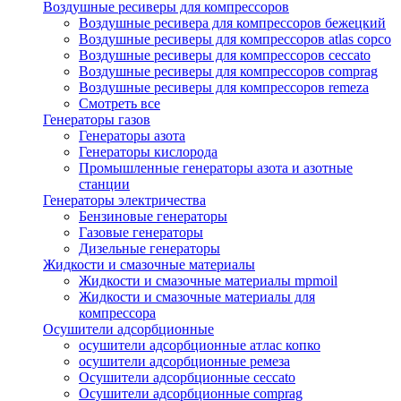
Воздушные ресиверы для компрессоров
Воздушные ресивера для компрессоров бежецкий
Воздушные ресиверы для компрессоров atlas copco
Воздушные ресиверы для компрессоров ceccato
Воздушные ресиверы для компрессоров comprag
Воздушные ресиверы для компрессоров remeza
Смотреть все
Генераторы газов
Генераторы азота
Генераторы кислорода
Промышленные генераторы азота и азотные
станции
Генераторы электричества
Бензиновые генераторы
Газовые генераторы
Дизельные генераторы
Жидкости и смазочные материалы
Жидкости и смазочные материалы mpmoil
Жидкости и смазочные материалы для
компрессора
Осушители адсорбционные
осушители адсорбционные атлас копко
осушители адсорбционные ремеза
Осушители адсорбционные ceccato
Осушители адсорбционные comprag