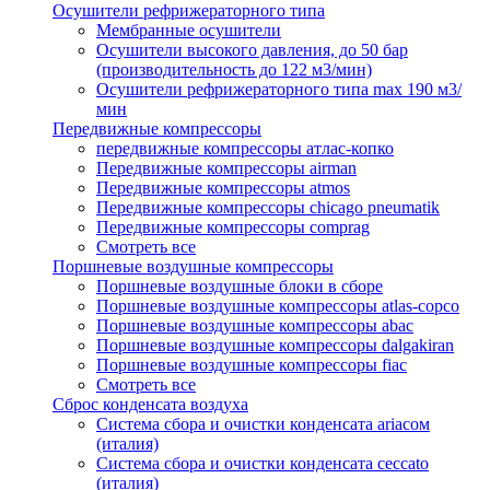
Осушители рефрижераторного типа
Мембранные осушители
Осушители высокого давления, до 50 бар
(производительность до 122 м3/мин)
Осушители рефрижераторного типа max 190 м3/
мин
Передвижные компрессоры
передвижные компрессоры атлас-копко
Передвижные компрессоры airman
Передвижные компрессоры atmos
Передвижные компрессоры chicago pneumatik
Передвижные компрессоры comprag
Смотреть все
Поршневые воздушные компрессоры
Поршневые воздушные блоки в сборе
Поршневые воздушные компрессоры atlas-copco
Поршневые воздушные компрессоры abac
Поршневые воздушные компрессоры dalgakiran
Поршневые воздушные компрессоры fiac
Смотреть все
Сброс конденсата воздуха
Система сбора и очистки конденсата ariacом
(италия)
Система сбора и очистки конденсата ceccato
(италия)