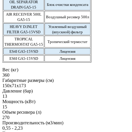
OIL SEPARATOR
Блок очистки конденсата
DRAIN GA5-15
AIR RECEIVER 500L
Воздушный ресивер 500л
GA5-15
HEAVY D.INLET
Усиленный воздушный
FILTER GA5-15VSD
(впускной) фильтр
TROPICAL
Тропический термостат
THERMOSTAT GA5-15
ES4I GA5-15VSD
Лицензия
ES6I GA5-15VSD
Лицензия
Вес (кг)
360
Габаритные размеры (см)
150х71х173
Давление (бар)
13
Мощность (кВт)
15
Объем ресивера (л)
270
Производительность (м3/мин)
0,55 - 2,23