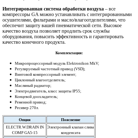
Интегрированная система обработки воздуха
– все
компрессоры GA можно устанавливать с интегрированными
осушителями, фильтрами и масло/влагоотделителями, что
обеспечит защиту вашей пневматической сети. Высокое
качество воздуха позволяет продлить срок службы
оборудования, повысить эффективность и гарантировать
качество конечного продукта.
Комплект
ация:
Микропроцессорный модуль Elektronikon MkV;
Регулируемый частотный привод (VSD);
Винтовой компрессорный элемент;
Циклонный влагоотделитель;
Масляный радиатор;
Электродвигатель, класс защиты IP55;
Концевой доохладитель;
Ременной привод;
Ресивер 270л.
Опция
Пояснение
ELECTR.W.DRAIN IN
Электронный клапан слива
COMP GA5-15
конденсата