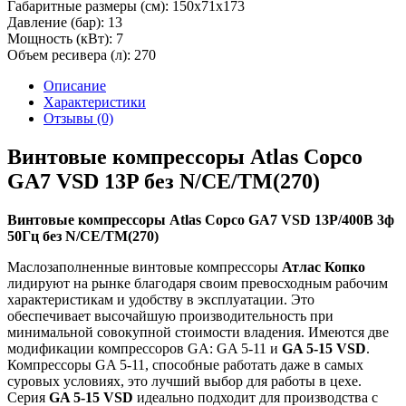
Габаритные размеры (см):
150х71х173
Давление (бар):
13
Мощность (кВт):
7
Объем ресивера (л):
270
Описание
Характеристики
Отзывы (0)
Винтовые компрессоры Atlas Copco
GA7 VSD 13P без N/СЕ/TM(270)
Винтовые компрессоры Atlas Copco GA7 VSD 13P/400В 3ф
50Гц без N/СЕ/TM(270)
Маслозаполненные винтовые компрессоры
Атлас Копко
лидируют на рынке благодаря своим превосходным рабочим
характеристикам и удобству в эксплуатации. Это
обеспечивает высочайшую производительность при
минимальной совокупной стоимости владения. Имеются две
модификации компрессоров GA: GA 5-11 и
GA 5-15 VSD
.
Компрессоры GA 5-11, способные работать даже в самых
суровых условиях, это лучший выбор для работы в цехе.
Серия
GA 5-15 VSD
идеально подходит для производства с