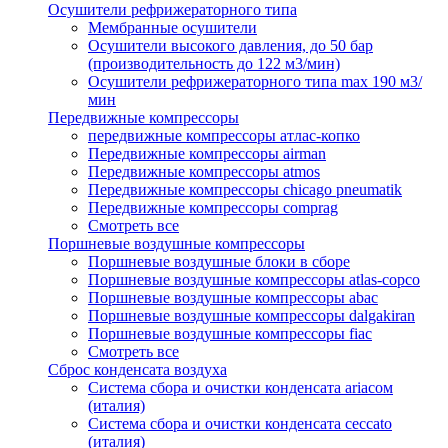
Осушители рефрижераторного типа
Мембранные осушители
Осушители высокого давления, до 50 бар
(производительность до 122 м3/мин)
Осушители рефрижераторного типа max 190 м3/
мин
Передвижные компрессоры
передвижные компрессоры атлас-копко
Передвижные компрессоры airman
Передвижные компрессоры atmos
Передвижные компрессоры chicago pneumatik
Передвижные компрессоры comprag
Смотреть все
Поршневые воздушные компрессоры
Поршневые воздушные блоки в сборе
Поршневые воздушные компрессоры atlas-copco
Поршневые воздушные компрессоры abac
Поршневые воздушные компрессоры dalgakiran
Поршневые воздушные компрессоры fiac
Смотреть все
Сброс конденсата воздуха
Система сбора и очистки конденсата ariacом
(италия)
Система сбора и очистки конденсата ceccato
(италия)