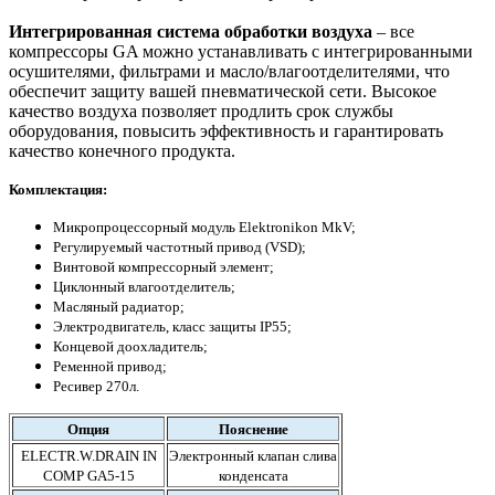
Интегрированная система обработки воздуха
– все
компрессоры GA можно устанавливать с интегрированными
осушителями, фильтрами и масло/влагоотделителями, что
обеспечит защиту вашей пневматической сети. Высокое
качество воздуха позволяет продлить срок службы
оборудования, повысить эффективность и гарантировать
качество конечного продукта.
Комплект
ация:
Микропроцессорный модуль Elektronikon MkV;
Регулируемый частотный привод (VSD);
Винтовой компрессорный элемент;
Циклонный влагоотделитель;
Масляный радиатор;
Электродвигатель, класс защиты IP55;
Концевой доохладитель;
Ременной привод;
Ресивер 270л.
Опция
Пояснение
ELECTR.W.DRAIN IN
Электронный клапан слива
COMP GA5-15
конденсата