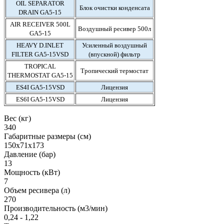
OIL SEPARATOR
Блок очистки конденсата
DRAIN GA5-15
AIR RECEIVER 500L
Воздушный ресивер 500л
GA5-15
HEAVY D.INLET
Усиленный воздушный
FILTER GA5-15VSD
(впускной) фильтр
TROPICAL
Тропический термостат
THERMOSTAT GA5-15
ES4I GA5-15VSD
Лицензия
ES6I GA5-15VSD
Лицензия
Вес (кг)
340
Габаритные размеры (см)
150х71х173
Давление (бар)
13
Мощность (кВт)
7
Объем ресивера (л)
270
Производительность (м3/мин)
0,24 - 1,22