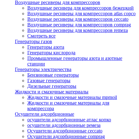
Воздушные ресиверы для компрессоров
Воздушные ресивера для компрессоров бежецкий
Воздушные ресиверы для компрессоров atlas copco
Воздушные ресиверы для компрессоров ceccato
Воздушные ресиверы для компрессоров comprag
Воздушные ресиверы для компрессоров remeza
Смотреть все
Генераторы газов
Генераторы азота
Генераторы кислорода
Промышленные генераторы азота и азотные
станции
Генераторы электричества
Бензиновые генераторы
Газовые генераторы
Дизельные генераторы
Жидкости и смазочные материалы
Жидкости и смазочные материалы mpmoil
Жидкости и смазочные материалы для
компрессора
Осушители адсорбционные
осушители адсорбционные атлас копко
осушители адсорбционные ремеза
Осушители адсорбционные ceccato
Осушители адсорбционные comprag