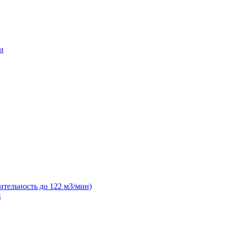
и
ительность до 122 м3/мин)
н