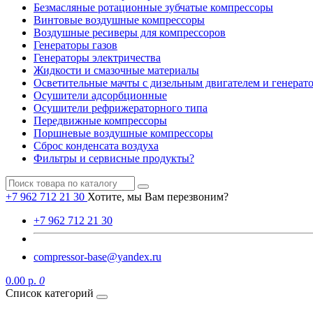
Безмасляные ротационные зубчатые компрессоры
Винтовые воздушные компрессоры
Воздушные ресиверы для компрессоров
Генераторы газов
Генераторы электричества
Жидкости и смазочные материалы
Осветительные мачты с дизельным двигателем и генерат
Осушители адсорбционные
Осушители рефрижераторного типа
Передвижные компрессоры
Поршневые воздушные компрессоры
Сброс конденсата воздуха
Фильтры и сервисные продукты?
+7 962 712 21 30
Хотите, мы Вам перезвоним?
+7 962 712 21 30
compressor-base@yandex.ru
0.00 р.
0
Список категорий