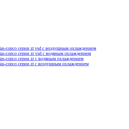
as-copco серии zt vsd с воздушным охлаждением
as-copco серии zr vsd с водяным охлаждением
as-copco серии zr с водяным охлаждением
las-copco серии zt с воздушным охлаждением