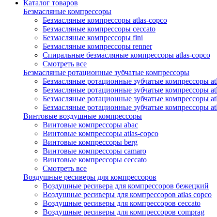
Каталог товаров
Безмасляные компрессоры
Безмасляные компрессоры atlas-copco
Безмасляные компрессоры ceccato
Безмасляные компрессоры fini
Безмасляные компрессоры renner
Спиральные безмасляные компрессоры atlas-copco
Смотреть все
Безмасляные ротационные зубчатые компрессоры
Безмасляные ротационные зубчатые компрессоры atl
Безмасляные ротационные зубчатые компрессоры atl
Безмасляные ротационные зубчатые компрессоры atl
Безмасляные ротационные зубчатые компрессоры at
Винтовые воздушные компрессоры
Винтовые компрессоры abac
Винтовые компрессоры atlas-copco
Винтовые компрессоры berg
Винтовые компрессоры camaro
Винтовые компрессоры ceccato
Смотреть все
Воздушные ресиверы для компрессоров
Воздушные ресивера для компрессоров бежецкий
Воздушные ресиверы для компрессоров atlas copco
Воздушные ресиверы для компрессоров ceccato
Воздушные ресиверы для компрессоров comprag