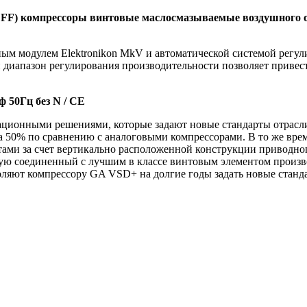
V, FF) компрессоры винтовые маслосмазываемые воздушного
м модулем Elektronikon MkV и автоматической системой регул
диапазон регулирования производительности позволяет привести
 50Гц без N / СЕ
ционными решениями, которые задают новые стандарты отрасл
а 50% по сравнению с аналоговыми компрессорами. В то же вре
итами за счет вертикально расположенной конструкции приводн
ую соединенный с лучшим в классе винтовым элементом произво
воляют компрессору GA VSD+ на долгие годы задать новые станд