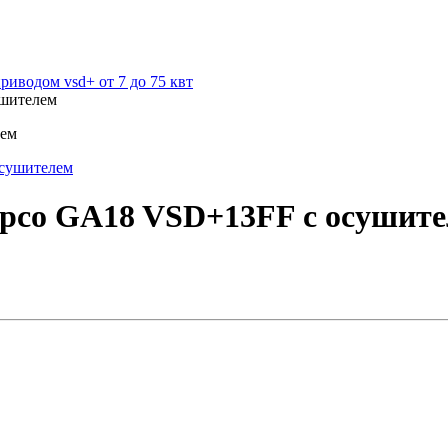
иводом vsd+ от 7 до 75 квт
ушителем
лем
opco GA18 VSD+13FF с осушит