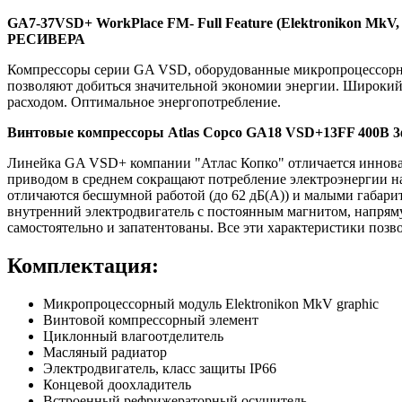
GA7-37VSD+ WorkPlace FM- Full Feature (Elektronikon Mk
РЕСИВЕРА
Компрессоры серии GA VSD, оборудованные микропроцессорны
позволяют добиться значительной экономии энергии. Широкий 
расходом. Оптимальное энергопотребление.
Винтовые компрессоры Atlas Copco GA18 VSD+13FF 400В 3ф
Линейка GA VSD+ компании "Атлас Копко" отличается иннова
приводом в среднем сокращают потребление электроэнергии н
отличаются бесшумной работой (до 62 дБ(A)) и малыми габар
внутренний электродвигатель с постоянным магнитом, напрям
самостоятельно и запатентованы. Все эти характеристики поз
Комплектация:
Микропроцессорный модуль Elektronikon MkV graphic
Винтовой компрессорный элемент
Циклонный влагоотделитель
Масляный радиатор
Электродвигатель, класс защиты IP66
Концевой доохладитель
Встроенный рефрижераторный осушитель