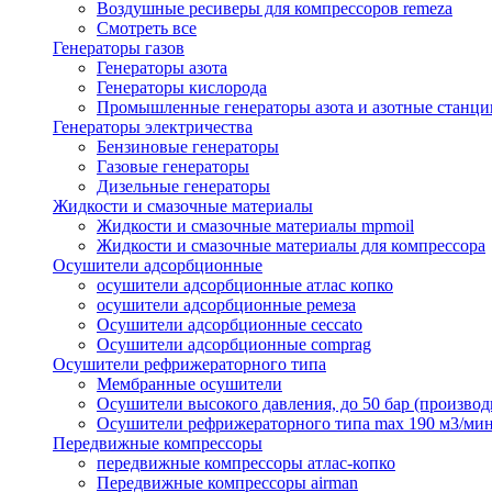
Воздушные ресиверы для компрессоров remeza
Смотреть все
Генераторы газов
Генераторы азота
Генераторы кислорода
Промышленные генераторы азота и азотные станци
Генераторы электричества
Бензиновые генераторы
Газовые генераторы
Дизельные генераторы
Жидкости и смазочные материалы
Жидкости и смазочные материалы mpmoil
Жидкости и смазочные материалы для компрессора
Осушители адсорбционные
осушители адсорбционные атлас копко
осушители адсорбционные ремеза
Осушители адсорбционные ceccato
Осушители адсорбционные comprag
Осушители рефрижераторного типа
Мембранные осушители
Осушители высокого давления, до 50 бар (производ
Осушители рефрижераторного типа max 190 м3/ми
Передвижные компрессоры
передвижные компрессоры атлас-копко
Передвижные компрессоры airman