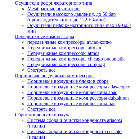
Осушители рефрижераторного типа
Мембранные осушители
Осушители высокого давления, до 50 бар
(производительность до 122 м3/мин)
Осушители рефрижераторного типа max 190 м3/
мин
Передвижные компрессоры
передвижные компрессоры атлас-копко
Передвижные компрессоры airman
Передвижные компрессоры atmos
Передвижные компрессоры chicago pneumatik
Передвижные компрессоры comprag
Смотреть все
Поршневые воздушные компрессоры
Поршневые воздушные блоки в сборе
Поршневые воздушные компрессоры atlas-copco
Поршневые воздушные компрессоры abac
Поршневые воздушные компрессоры dalgakiran
Поршневые воздушные компрессоры fiac
Смотреть все
Сброс конденсата воздуха
Система сбора и очистки конденсата ariacом
(италия)
Система сбора и очистки конденсата ceccato
(италия)