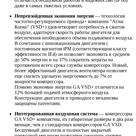
отличается бесшумной работой и надежностью (IP 66)
даже в самых тяжелых условиях.
Непревзойденная экономия энергии
— технология
частотно-регулируемого привода+ компании "Атлас
Копко" (VSD+) удовлетворяет потребность в сжатом
воздухе, адаптируя скорость работы двигателя для
обеспечения необходимого объема подаваемого воздуха.
В сочетании с инновационным двигателем с
постоянным магнитом iPM (соответствующим классу
эффективности IE4) он позволяет экономить в среднем
до 50% энергии и на 37% сократить затраты на
протяжении всего срока службы компрессора. Новый,
более эффективный двигатель вентилятора позволяет
еще снизить удельную энергоемкость до 7% от
мощности компрессора.
Помимо экономии энергии GA VSD+ отличается на
12% большей подачей атмосферного воздуха.
Конструкции двигателя и приводного механизма
защищены патентами.
Интегрированная воздушная система
— компрессоры
GA VSD+ компактны, их габаритные размеры в два раза
меньше, чем у стандартных компрессоров GA VSD.
Бесшумный двигатель и полностью закрытый
приводной механизм позволяют сократить уровень