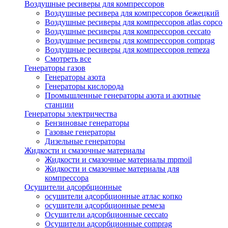
Воздушные ресиверы для компрессоров
Воздушные ресивера для компрессоров бежецкий
Воздушные ресиверы для компрессоров atlas copco
Воздушные ресиверы для компрессоров ceccato
Воздушные ресиверы для компрессоров comprag
Воздушные ресиверы для компрессоров remeza
Смотреть все
Генераторы газов
Генераторы азота
Генераторы кислорода
Промышленные генераторы азота и азотные
станции
Генераторы электричества
Бензиновые генераторы
Газовые генераторы
Дизельные генераторы
Жидкости и смазочные материалы
Жидкости и смазочные материалы mpmoil
Жидкости и смазочные материалы для
компрессора
Осушители адсорбционные
осушители адсорбционные атлас копко
осушители адсорбционные ремеза
Осушители адсорбционные ceccato
Осушители адсорбционные comprag