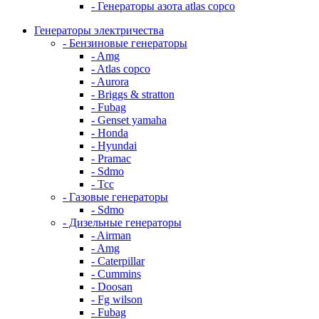
- Генераторы азота atlas copco
Генераторы электричества
- Бензиновые генераторы
- Amg
- Atlas copco
- Aurora
- Briggs & stratton
- Fubag
- Genset yamaha
- Honda
- Hyundai
- Pramac
- Sdmo
- Тсс
- Газовые генераторы
- Sdmo
- Дизельные генераторы
- Airman
- Amg
- Caterpillar
- Cummins
- Doosan
- Fg wilson
- Fubag