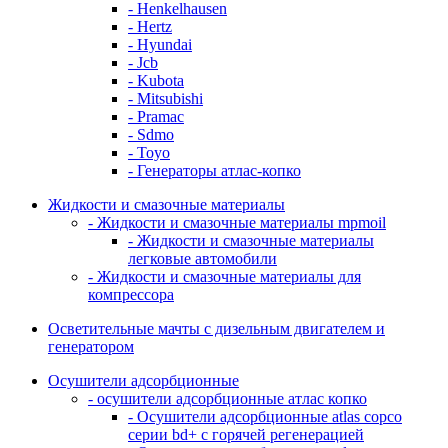
- Henkelhausen
- Hertz
- Hyundai
- Jcb
- Kubota
- Mitsubishi
- Pramac
- Sdmo
- Toyo
- Генераторы атлас-копко
Жидкости и смазочные материалы
- Жидкости и смазочные материалы mpmoil
- Жидкости и смазочные материалы
легковые автомобили
- Жидкости и смазочные материалы для
компрессора
Осветительные мачты с дизельным двигателем и
генератором
Осушители адсорбционные
- осушители адсорбционные атлас копко
- Осушители адсорбционные atlas copco
серии bd+ с горячей регенерацией