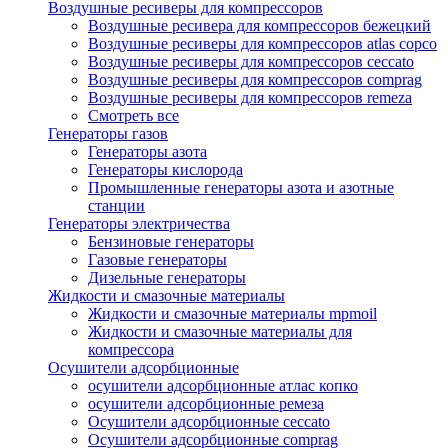
Воздушные ресиверы для компрессоров
Воздушные ресивера для компрессоров бежецкий
Воздушные ресиверы для компрессоров atlas copco
Воздушные ресиверы для компрессоров ceccato
Воздушные ресиверы для компрессоров comprag
Воздушные ресиверы для компрессоров remeza
Смотреть все
Генераторы газов
Генераторы азота
Генераторы кислорода
Промышленные генераторы азота и азотные
станции
Генераторы электричества
Бензиновые генераторы
Газовые генераторы
Дизельные генераторы
Жидкости и смазочные материалы
Жидкости и смазочные материалы mpmoil
Жидкости и смазочные материалы для
компрессора
Осушители адсорбционные
осушители адсорбционные атлас копко
осушители адсорбционные ремеза
Осушители адсорбционные ceccato
Осушители адсорбционные comprag