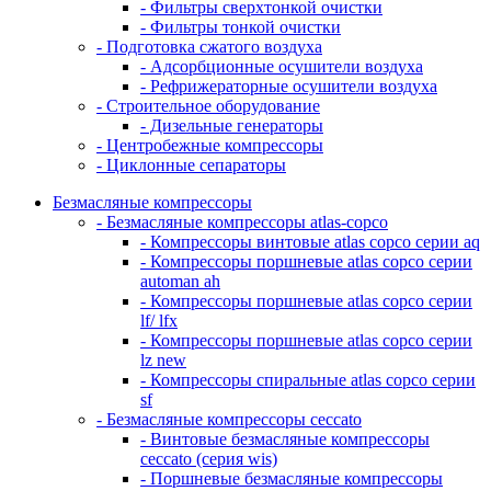
- Фильтры сверхтонкой очистки
- Фильтры тонкой очистки
- Подготовка сжатого воздуха
- Адсорбционные осушители воздуха
- Рефрижераторные осушители воздуха
- Строительное оборудование
- Дизельные генераторы
- Центробежные компрессоры
- Циклонные сепараторы
Безмасляные компрессоры
- Безмасляные компрессоры atlas-copco
- Компрессоры винтовые atlas copco серии aq
- Компрессоры поршневые atlas copco серии
automan ah
- Компрессоры поршневые atlas copco серии
lf/ lfx
- Компрессоры поршневые atlas copco серии
lz new
- Компрессоры спиральные atlas copco серии
sf
- Безмасляные компрессоры ceccato
- Винтовые безмасляные компрессоры
ceccato (серия wis)
- Поршневые безмасляные компрессоры