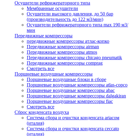
Осушители рефрижераторного типа
Мембранные осушители
Осушители высокого давления, до 50 бар
(производительность до 122 м3/мин)
Осушители рефрижераторного типа max 190 м3/
мин
Передвижные компрессоры
передвижные компрессоры атлас-копко
Передвижные компрессоры airman
Передвижные компрессоры atmos
Передвижные компрессоры chicago pneumatik
Передвижные компрессоры comprag
Смотреть все
Поршневые воздушные компрессоры
Поршневые воздушные блоки в сборе
Поршневые воздушные компрессоры atlas-copco
Поршневые воздушные компрессоры abac
Поршневые воздушные компрессоры dalgakiran
Поршневые воздушные компрессоры fiac
Смотреть все
Сброс конденсата воздуха
Система сбора и очистки конденсата ariacом
(италия)
Система сбора и очистки конденсата ceccato
(италия)