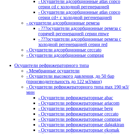
- Осушители адсорбционные atlas copco
серии cd с холодной регенерацией
- Осушители адсорбционные atlas copco
серии cd+ с холодной регенерацией
- осушители адсорбционные ремеза
- ???осушители адсорбционные ремеза с
горячей регенерацией серии rmwe
- ???осушители адсорбционные ремеза с
холодной регенерацией серии red
- Осушители адсорбционные ceccato
- Осушители адсорбционные comprag
Осушители рефрижераторного типа
- Мембранные осушители
- Осушители высокого давления, до 50 бар
(производительность до 122 м3/мин)
- Осушители рефрижераторного типа max 190 м3/
мин
- Осушители рефрижераторные abac
- Осушители рефрижераторные ariacom
- Осушители рефрижераторные berg
- Осушители рефрижераторные ceccato
- Осушители рефрижераторные comprag
- Осушители рефрижераторные dalgakiran
- Осушители рефрижераторные ekomak