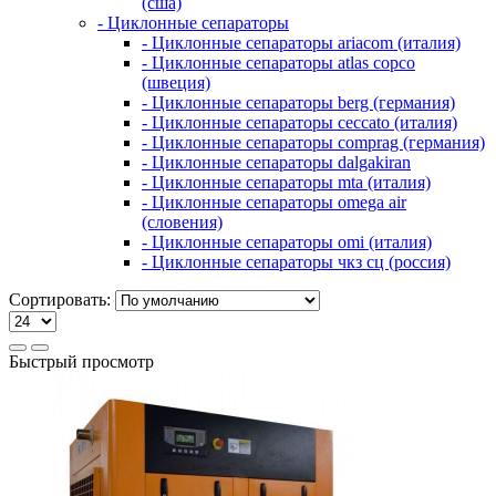
(сша)
- Циклонные сепараторы
- Циклонные сепараторы ariacom (италия)
- Циклонные сепараторы atlas copco
(швеция)
- Циклонные сепараторы berg (германия)
- Циклонные сепараторы ceccato (италия)
- Циклонные сепараторы comprag (германия)
- Циклонные сепараторы dalgakiran
- Циклонные сепараторы mta (италия)
- Циклонные сепараторы omega air
(словения)
- Циклонные сепараторы omi (италия)
- Циклонные сепараторы чкз сц (россия)
Сортировать:
Быстрый просмотр