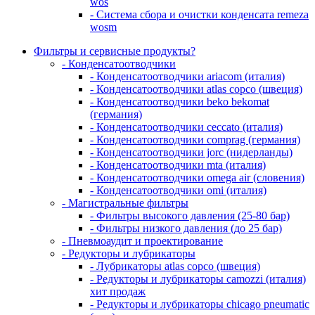
wos
- Система сбора и очистки конденсата remeza
wosm
Фильтры и сервисные продукты?
- Конденсатоотводчики
- Конденсатоотводчики ariacom (италия)
- Конденсатоотводчики atlas copco (швеция)
- Конденсатоотводчики beko bekomat
(германия)
- Конденсатоотводчики ceccato (италия)
- Конденсатоотводчики comprag (германия)
- Конденсатоотводчики jorc (нидерланды)
- Конденсатоотводчики mta (италия)
- Конденсатоотводчики omega air (словения)
- Конденсатоотводчики omi (италия)
- Магистральные фильтры
- Фильтры высокого давления (25-80 бар)
- Фильтры низкого давления (до 25 бар)
- Пневмоаудит и проектирование
- Редукторы и лубрикаторы
- Лубрикаторы atlas copco (швеция)
- Редукторы и лубрикаторы camozzi (италия)
хит продаж
- Редукторы и лубрикаторы chicago pneumatic