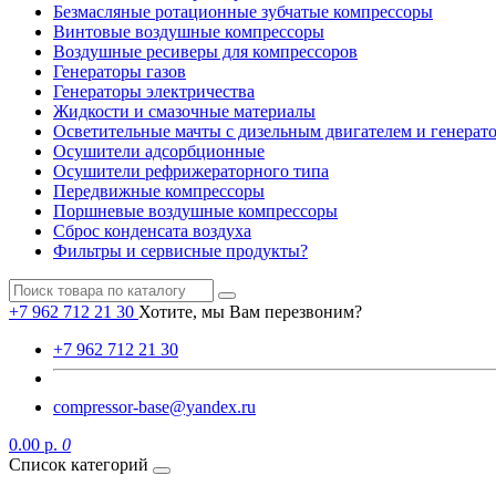
Безмасляные ротационные зубчатые компрессоры
Винтовые воздушные компрессоры
Воздушные ресиверы для компрессоров
Генераторы газов
Генераторы электричества
Жидкости и смазочные материалы
Осветительные мачты с дизельным двигателем и генерат
Осушители адсорбционные
Осушители рефрижераторного типа
Передвижные компрессоры
Поршневые воздушные компрессоры
Сброс конденсата воздуха
Фильтры и сервисные продукты?
+7 962 712 21 30
Хотите, мы Вам перезвоним?
+7 962 712 21 30
compressor-base@yandex.ru
0.00 р.
0
Список категорий