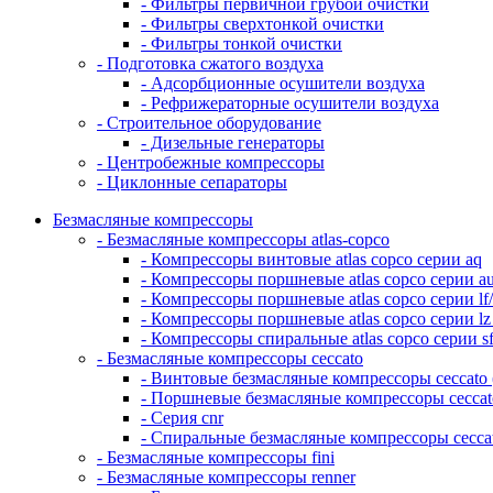
- Фильтры первичной грубой очистки
- Фильтры сверхтонкой очистки
- Фильтры тонкой очистки
- Подготовка сжатого воздуха
- Адсорбционные осушители воздуха
- Рефрижераторные осушители воздуха
- Строительное оборудование
- Дизельные генераторы
- Центробежные компрессоры
- Циклонные сепараторы
Безмасляные компрессоры
- Безмасляные компрессоры atlas-copco
- Компрессоры винтовые atlas copco серии aq
- Компрессоры поршневые atlas copco серии a
- Компрессоры поршневые atlas copco серии lf/
- Компрессоры поршневые atlas copco серии lz
- Компрессоры спиральные atlas copco серии s
- Безмасляные компрессоры ceccato
- Винтовые безмасляные компрессоры ceccato 
- Поршневые безмасляные компрессоры ceccato 
- Серия cnr
- Спиральные безмасляные компрессоры ceccato
- Безмасляные компрессоры fini
- Безмасляные компрессоры renner