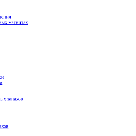
ления
ных магнитах
си
си
ных запахов
ахов