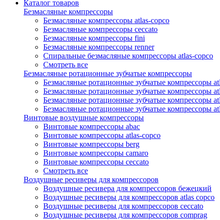
Каталог товаров
Безмасляные компрессоры
Безмасляные компрессоры atlas-copco
Безмасляные компрессоры ceccato
Безмасляные компрессоры fini
Безмасляные компрессоры renner
Спиральные безмасляные компрессоры atlas-copco
Смотреть все
Безмасляные ротационные зубчатые компрессоры
Безмасляные ротационные зубчатые компрессоры atl
Безмасляные ротационные зубчатые компрессоры atl
Безмасляные ротационные зубчатые компрессоры atl
Безмасляные ротационные зубчатые компрессоры at
Винтовые воздушные компрессоры
Винтовые компрессоры abac
Винтовые компрессоры atlas-copco
Винтовые компрессоры berg
Винтовые компрессоры camaro
Винтовые компрессоры ceccato
Смотреть все
Воздушные ресиверы для компрессоров
Воздушные ресивера для компрессоров бежецкий
Воздушные ресиверы для компрессоров atlas copco
Воздушные ресиверы для компрессоров ceccato
Воздушные ресиверы для компрессоров comprag