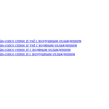
as-copco серии zt vsd с воздушным охлаждением
as-copco серии zr vsd с водяным охлаждением
as-copco серии zr с водяным охлаждением
las-copco серии zt с воздушным охлаждением