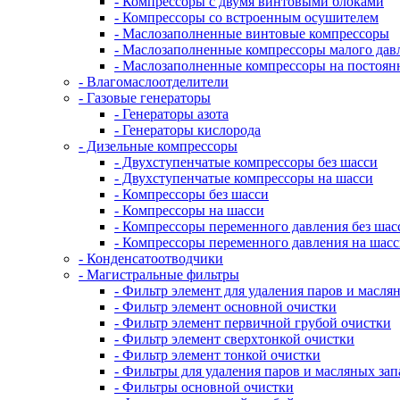
- Компрессоры с двумя винтовыми блоками
- Компрессоры со встроенным осушителем
- Маслозаполненные винтовые компрессоры
- Маслозаполненные компрессоры малого дав
- Маслозаполненные компрессоры на постоян
- Влагомаслоотделители
- Газовые генераторы
- Генераторы азота
- Генераторы кислорода
- Дизельные компрессоры
- Двухступенчатые компрессоры без шасси
- Двухступенчатые компрессоры на шасси
- Компрессоры без шасси
- Компрессоры на шасси
- Компрессоры переменного давления без шас
- Компрессоры переменного давления на шас
- Конденсатоотводчики
- Магистральные фильтры
- Фильтр элемент для удаления паров и масля
- Фильтр элемент основной очистки
- Фильтр элемент первичной грубой очистки
- Фильтр элемент сверхтонкой очистки
- Фильтр элемент тонкой очистки
- Фильтры для удаления паров и масляных зап
- Фильтры основной очистки