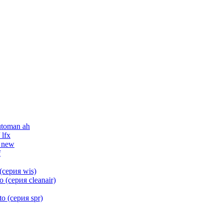
utoman ah
 lfx
 new
f
(серия wis)
(серия cleanair)
 (серия spr)