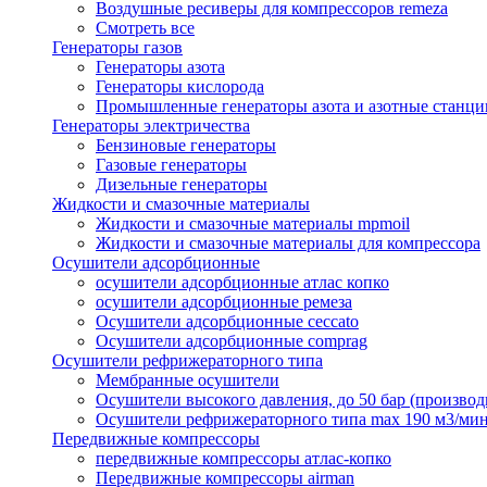
Воздушные ресиверы для компрессоров remeza
Смотреть все
Генераторы газов
Генераторы азота
Генераторы кислорода
Промышленные генераторы азота и азотные станци
Генераторы электричества
Бензиновые генераторы
Газовые генераторы
Дизельные генераторы
Жидкости и смазочные материалы
Жидкости и смазочные материалы mpmoil
Жидкости и смазочные материалы для компрессора
Осушители адсорбционные
осушители адсорбционные атлас копко
осушители адсорбционные ремеза
Осушители адсорбционные ceccato
Осушители адсорбционные comprag
Осушители рефрижераторного типа
Мембранные осушители
Осушители высокого давления, до 50 бар (производ
Осушители рефрижераторного типа max 190 м3/ми
Передвижные компрессоры
передвижные компрессоры атлас-копко
Передвижные компрессоры airman