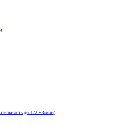
и
ительность до 122 м3/мин)
н