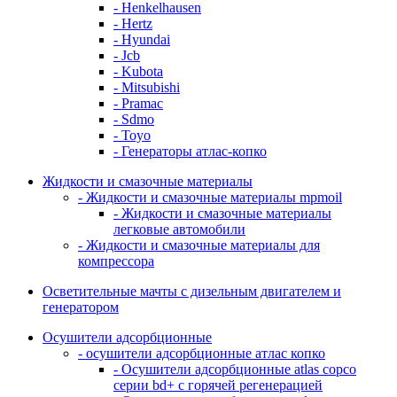
- Henkelhausen
- Hertz
- Hyundai
- Jcb
- Kubota
- Mitsubishi
- Pramac
- Sdmo
- Toyo
- Генераторы атлас-копко
Жидкости и смазочные материалы
- Жидкости и смазочные материалы mpmoil
- Жидкости и смазочные материалы
легковые автомобили
- Жидкости и смазочные материалы для
компрессора
Осветительные мачты с дизельным двигателем и
генератором
Осушители адсорбционные
- осушители адсорбционные атлас копко
- Осушители адсорбционные atlas copco
серии bd+ с горячей регенерацией