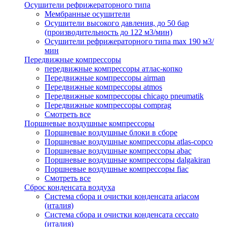
Осушители рефрижераторного типа
Мембранные осушители
Осушители высокого давления, до 50 бар
(производительность до 122 м3/мин)
Осушители рефрижераторного типа max 190 м3/
мин
Передвижные компрессоры
передвижные компрессоры атлас-копко
Передвижные компрессоры airman
Передвижные компрессоры atmos
Передвижные компрессоры chicago pneumatik
Передвижные компрессоры comprag
Смотреть все
Поршневые воздушные компрессоры
Поршневые воздушные блоки в сборе
Поршневые воздушные компрессоры atlas-copco
Поршневые воздушные компрессоры abac
Поршневые воздушные компрессоры dalgakiran
Поршневые воздушные компрессоры fiac
Смотреть все
Сброс конденсата воздуха
Система сбора и очистки конденсата ariacом
(италия)
Система сбора и очистки конденсата ceccato
(италия)