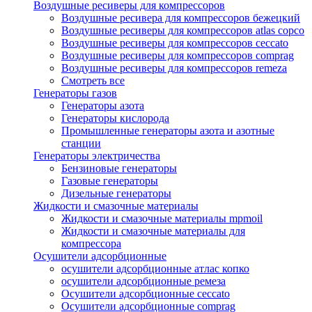
Воздушные ресиверы для компрессоров
Воздушные ресивера для компрессоров бежецкий
Воздушные ресиверы для компрессоров atlas copco
Воздушные ресиверы для компрессоров ceccato
Воздушные ресиверы для компрессоров comprag
Воздушные ресиверы для компрессоров remeza
Смотреть все
Генераторы газов
Генераторы азота
Генераторы кислорода
Промышленные генераторы азота и азотные
станции
Генераторы электричества
Бензиновые генераторы
Газовые генераторы
Дизельные генераторы
Жидкости и смазочные материалы
Жидкости и смазочные материалы mpmoil
Жидкости и смазочные материалы для
компрессора
Осушители адсорбционные
осушители адсорбционные атлас копко
осушители адсорбционные ремеза
Осушители адсорбционные ceccato
Осушители адсорбционные comprag