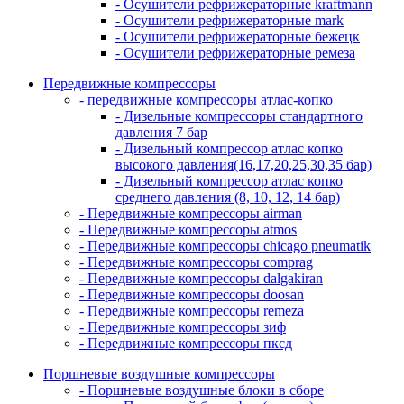
- Осушители рефрижераторные kraftmann
- Осушители рефрижераторные mark
- Осушители рефрижераторные бежецк
- Осушители рефрижераторные ремеза
Передвижные компрессоры
- передвижные компрессоры атлас-копко
- Дизельные компрессоры стандартного
давления 7 бар
- Дизельный компрессор атлас копко
высокого давления(16,17,20,25,30,35 бар)
- Дизельный компрессор атлас копко
среднего давления (8, 10, 12, 14 бар)
- Передвижные компрессоры airman
- Передвижные компрессоры atmos
- Передвижные компрессоры chicago pneumatik
- Передвижные компрессоры comprag
- Передвижные компрессоры dalgakiran
- Передвижные компрессоры doosan
- Передвижные компрессоры remeza
- Передвижные компрессоры зиф
- Передвижные компрессоры пксд
Поршневые воздушные компрессоры
- Поршневые воздушные блоки в сборе