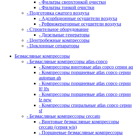
- Фильтры сверхтонкой очистки
- Фильтры тонкой очистки
- Подготовка сжатого воздуха
- Адсорбционные осушители воздуха
- Рефрижераторные осушители воздуха
- Строительное оборудование
- Дизельные генераторы
- Центробежные компрессоры
- Циклонные сепараторы
Безмасляные компрессоры
- Безмасляные компрессоры atlas-copco
- Компрессоры винтовые atlas copco серии aq
- Компрессоры поршневые atlas copco серии
automan ah
- Компрессоры поршневые atlas copco серии
lf/ lfx
- Компрессоры поршневые atlas copco серии
lz new
- Компрессоры спиральные atlas copco серии
sf
- Безмасляные компрессоры ceccato
- Винтовые безмасляные компрессоры
ceccato (серия wis)
- Поршневые безмасляные компрессоры