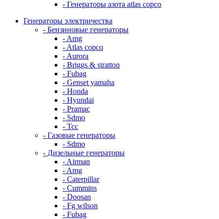
- Генераторы азота atlas copco
Генераторы электричества
- Бензиновые генераторы
- Amg
- Atlas copco
- Aurora
- Briggs & stratton
- Fubag
- Genset yamaha
- Honda
- Hyundai
- Pramac
- Sdmo
- Тсс
- Газовые генераторы
- Sdmo
- Дизельные генераторы
- Airman
- Amg
- Caterpillar
- Cummins
- Doosan
- Fg wilson
- Fubag