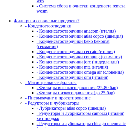
wos
- Система сбора и очистки конденсата remeza
wosm
Фильтры и сервисные продукты?
- Конденсатоотводчики
- Конденсатоотводчики ariacom (италия)
- Конденсатоотводчики atlas copco (швеция)
- Конденсатоотводчики beko bekomat
(германия)
- Конденсатоотводчики ceccato (италия)
- Конденсатоотводчики comprag (германия)
- Конденсатоотводчики jorc (нидерланды)
- Конденсатоотводчики mta (италия)
- Конденсатоотводчики omega air (словения)
- Конденсатоотводчики omi (италия)
- Магистральные фильтры
- Фильтры высокого давления (25-80 бар)
- Фильтры низкого давления (до 25 бар)
- Пневмоаудит и проектирование
- Редукторы и лубрикаторы
- Лубрикаторы atlas copco (швеция)
- Редукторы и лубрикаторы camozzi (италия)
хит продаж
- Редукторы и лубрикаторы chicago pneumatic