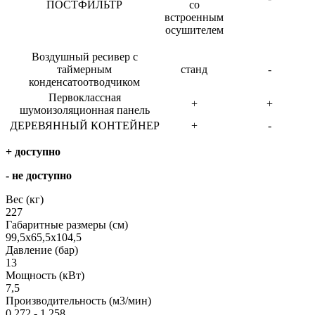
ПОСТФИЛЬТР
со
встроенным
осушителем
Воздушный ресивер с
таймерным
станд
-
конденсатоотводчиком
Первоклассная
+
+
шумоизоляционная панель
ДЕРЕВЯННЫЙ КОНТЕЙНЕР
+
-
+ доступно
- не доступно
Вес (кг)
227
Габаритные размеры (см)
99,5х65,5х104,5
Давление (бар)
13
Мощность (кВт)
7,5
Производительность (м3/мин)
0,272 - 1,258