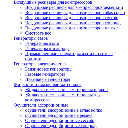
Воздушные ресиверы для компрессоров
Воздушные ресивера для компрессоров бежецкий
Воздушные ресиверы для компрессоров atlas copco
Воздушные ресиверы для компрессоров ceccato
Воздушные ресиверы для компрессоров comprag
Воздушные ресиверы для компрессоров remeza
Смотреть все
Генераторы газов
Генераторы азота
Генераторы кислорода
Промышленные генераторы азота и азотные
станции
Генераторы электричества
Бензиновые генераторы
Газовые генераторы
Дизельные генераторы
Жидкости и смазочные материалы
Жидкости и смазочные материалы mpmoil
Жидкости и смазочные материалы для
компрессора
Осушители адсорбционные
осушители адсорбционные атлас копко
осушители адсорбционные ремеза
Осушители адсорбционные ceccato
Осушители адсорбционные comprag