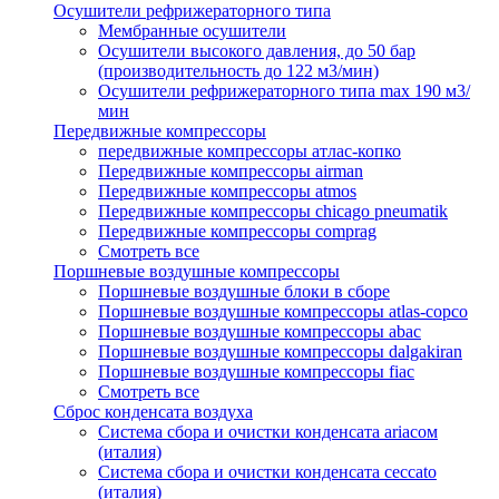
Осушители рефрижераторного типа
Мембранные осушители
Осушители высокого давления, до 50 бар
(производительность до 122 м3/мин)
Осушители рефрижераторного типа max 190 м3/
мин
Передвижные компрессоры
передвижные компрессоры атлас-копко
Передвижные компрессоры airman
Передвижные компрессоры atmos
Передвижные компрессоры chicago pneumatik
Передвижные компрессоры comprag
Смотреть все
Поршневые воздушные компрессоры
Поршневые воздушные блоки в сборе
Поршневые воздушные компрессоры atlas-copco
Поршневые воздушные компрессоры abac
Поршневые воздушные компрессоры dalgakiran
Поршневые воздушные компрессоры fiac
Смотреть все
Сброс конденсата воздуха
Система сбора и очистки конденсата ariacом
(италия)
Система сбора и очистки конденсата ceccato
(италия)