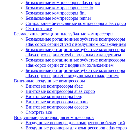
Безмасляные компрессоры atlas-copco
Безмасляные компрессоры ceccato
Безмасляные компрессоры fini
Безмасляные компрессоры renner
Спиральные безмасляные компрессоры atlas-copco
Смотреть все
Безмасляные ротационные зубчатые компрессоры
Безмасляные ротационные зубчатые компрессоры
atlas-copco серии zt vsd с воздушным охлаждением
Безмасляные ротационные зубчатые компрессоры
atlas-copco серии zr vsd с водяным охлаждением
Безмасляные ротационные зубчатые компрессоры
atlas-copco серии zr с водяным охлаждением
Безмасляные ротационные зубчатые компрессоры
atlas-copco серии zt с воздушным охлаждением
Винтовые воздушные компрессоры
Винтовые компрессоры abac
Винтовые компрессоры atlas-copco
Винтовые компрессоры berg
Винтовые компрессоры camaro
Винтовые компрессоры ceccato
Смотреть все
Воздушные ресиверы для компрессоров
Воздушные ресивера для компрессоров бежецкий
Воздушные ресиверы для компрессоров atlas copco