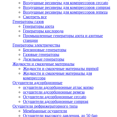
Воздушные ресиверы для компрессоров ceccato
Воздушные ресиверы для компрессоров comprag
Воздушные ресиверы для компрессоров remeza
Смотреть все
Генераторы газов
Генераторы азота
Генераторы кислорода
Промышленные генераторы азота и азотные
станции
Генераторы электричества
Бензиновые генераторы
Газовые генераторы
Дизельные генераторы
Жидкости и смазочные материалы
Жидкости и смазочные материалы mpmoil
Жидкости и смазочные материалы для
компрессора
Осушители адсорбционные
осушители адсорбционные атлас копко
осушители адсорбционные ремеза
Осушители адсорбционные ceccato
Осушители адсорбционные comprag
Осушители рефрижераторного типа
Мембранные осушители
Осушители высокого давления, до 50 бар