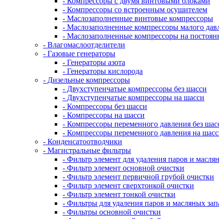
- Компрессоры с двумя винтовыми блоками
- Компрессоры со встроенным осушителем
- Маслозаполненные винтовые компрессоры
- Маслозаполненные компрессоры малого дав
- Маслозаполненные компрессоры на постоян
- Влагомаслоотделители
- Газовые генераторы
- Генераторы азота
- Генераторы кислорода
- Дизельные компрессоры
- Двухступенчатые компрессоры без шасси
- Двухступенчатые компрессоры на шасси
- Компрессоры без шасси
- Компрессоры на шасси
- Компрессоры переменного давления без шас
- Компрессоры переменного давления на шас
- Конденсатоотводчики
- Магистральные фильтры
- Фильтр элемент для удаления паров и масля
- Фильтр элемент основной очистки
- Фильтр элемент первичной грубой очистки
- Фильтр элемент сверхтонкой очистки
- Фильтр элемент тонкой очистки
- Фильтры для удаления паров и масляных зап
- Фильтры основной очистки