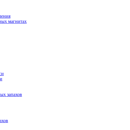
ления
ных магнитах
си
си
ных запахов
ахов