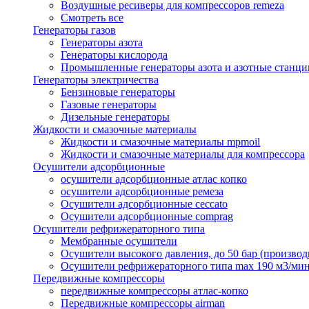
Воздушные ресиверы для компрессоров remeza
Смотреть все
Генераторы газов
Генераторы азота
Генераторы кислорода
Промышленные генераторы азота и азотные станци
Генераторы электричества
Бензиновые генераторы
Газовые генераторы
Дизельные генераторы
Жидкости и смазочные материалы
Жидкости и смазочные материалы mpmoil
Жидкости и смазочные материалы для компрессора
Осушители адсорбционные
осушители адсорбционные атлас копко
осушители адсорбционные ремеза
Осушители адсорбционные ceccato
Осушители адсорбционные comprag
Осушители рефрижераторного типа
Мембранные осушители
Осушители высокого давления, до 50 бар (производ
Осушители рефрижераторного типа max 190 м3/ми
Передвижные компрессоры
передвижные компрессоры атлас-копко
Передвижные компрессоры airman