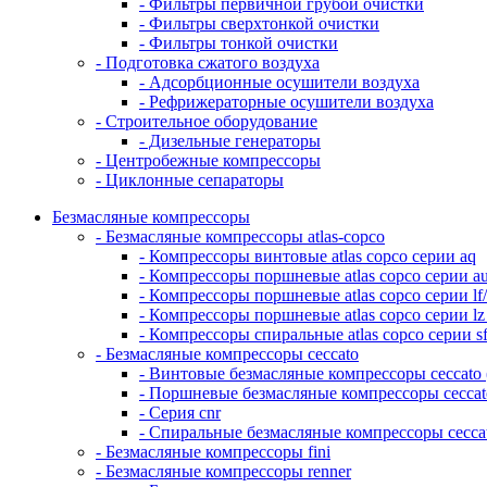
- Фильтры первичной грубой очистки
- Фильтры сверхтонкой очистки
- Фильтры тонкой очистки
- Подготовка сжатого воздуха
- Адсорбционные осушители воздуха
- Рефрижераторные осушители воздуха
- Строительное оборудование
- Дизельные генераторы
- Центробежные компрессоры
- Циклонные сепараторы
Безмасляные компрессоры
- Безмасляные компрессоры atlas-copco
- Компрессоры винтовые atlas copco серии aq
- Компрессоры поршневые atlas copco серии a
- Компрессоры поршневые atlas copco серии lf/
- Компрессоры поршневые atlas copco серии lz
- Компрессоры спиральные atlas copco серии s
- Безмасляные компрессоры ceccato
- Винтовые безмасляные компрессоры ceccato 
- Поршневые безмасляные компрессоры ceccato 
- Серия cnr
- Спиральные безмасляные компрессоры ceccato
- Безмасляные компрессоры fini
- Безмасляные компрессоры renner