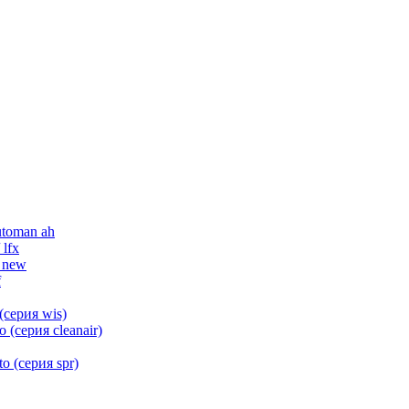
utoman ah
 lfx
 new
f
(серия wis)
(серия cleanair)
 (серия spr)