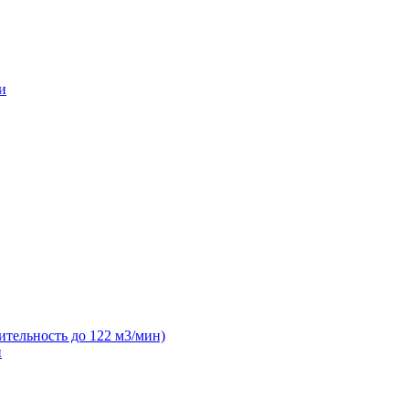
и
ительность до 122 м3/мин)
н