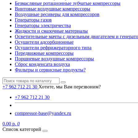
Безмасляные ротационные зубчатые компрессоры
Винтовые воздушные компрессоры
Воздушные ресиверы для компрессоров
Генераторы газов
Генераторы электричества
Жидкости и смазочные материалы
Осветительные мачты с дизельным двигателем и генерат
Осушители адсорбционные
Осушители рефрижераторного типа
Передвижные компрессоры
Поршневые воздушные компрессоры
Сброс конденсата воздуха
Фильтры и сервисные продукты?
+7 962 712 21 30
Хотите, мы Вам перезвоним?
+7 962 712 21 30
compressor-base@yandex.ru
0.00 р.
0
Список категорий