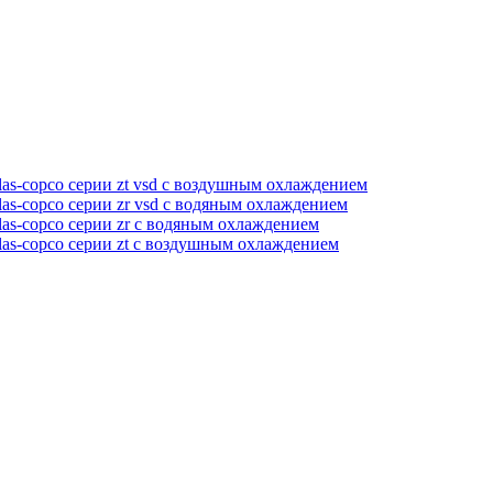
as-copco серии zt vsd с воздушным охлаждением
as-copco серии zr vsd с водяным охлаждением
as-copco серии zr с водяным охлаждением
las-copco серии zt с воздушным охлаждением