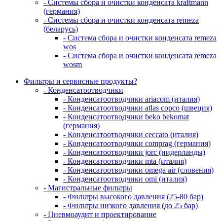
- Системы сбора и очистки конденсата kraftmann
(германия)
- Системы сбора и очистки конденсата remeza
(беларусь)
- Система сбора и очистки конденсата remeza
wos
- Система сбора и очистки конденсата remeza
wosm
Фильтры и сервисные продукты?
- Конденсатоотводчики
- Конденсатоотводчики ariacom (италия)
- Конденсатоотводчики atlas copco (швеция)
- Конденсатоотводчики beko bekomat
(германия)
- Конденсатоотводчики ceccato (италия)
- Конденсатоотводчики comprag (германия)
- Конденсатоотводчики jorc (нидерланды)
- Конденсатоотводчики mta (италия)
- Конденсатоотводчики omega air (словения)
- Конденсатоотводчики omi (италия)
- Магистральные фильтры
- Фильтры высокого давления (25-80 бар)
- Фильтры низкого давления (до 25 бар)
- Пневмоаудит и проектирование