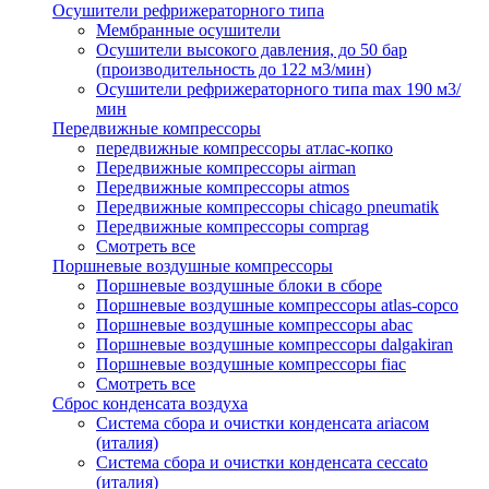
Осушители рефрижераторного типа
Мембранные осушители
Осушители высокого давления, до 50 бар
(производительность до 122 м3/мин)
Осушители рефрижераторного типа max 190 м3/
мин
Передвижные компрессоры
передвижные компрессоры атлас-копко
Передвижные компрессоры airman
Передвижные компрессоры atmos
Передвижные компрессоры chicago pneumatik
Передвижные компрессоры comprag
Смотреть все
Поршневые воздушные компрессоры
Поршневые воздушные блоки в сборе
Поршневые воздушные компрессоры atlas-copco
Поршневые воздушные компрессоры abac
Поршневые воздушные компрессоры dalgakiran
Поршневые воздушные компрессоры fiac
Смотреть все
Сброс конденсата воздуха
Система сбора и очистки конденсата ariacом
(италия)
Система сбора и очистки конденсата ceccato
(италия)