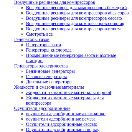
Воздушные ресиверы для компрессоров
Воздушные ресивера для компрессоров бежецкий
Воздушные ресиверы для компрессоров atlas copco
Воздушные ресиверы для компрессоров ceccato
Воздушные ресиверы для компрессоров comprag
Воздушные ресиверы для компрессоров remeza
Смотреть все
Генераторы газов
Генераторы азота
Генераторы кислорода
Промышленные генераторы азота и азотные
станции
Генераторы электричества
Бензиновые генераторы
Газовые генераторы
Дизельные генераторы
Жидкости и смазочные материалы
Жидкости и смазочные материалы mpmoil
Жидкости и смазочные материалы для
компрессора
Осушители адсорбционные
осушители адсорбционные атлас копко
осушители адсорбционные ремеза
Осушители адсорбционные ceccato
Осушители адсорбционные comprag