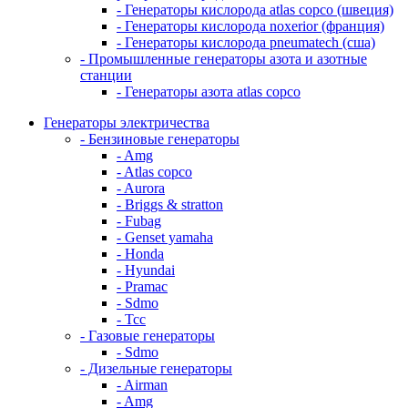
- Генераторы кислорода atlas copco (швеция)
- Генераторы кислорода noxerior (франция)
- Генераторы кислорода pneumatech (сша)
- Промышленные генераторы азота и азотные
станции
- Генераторы азота atlas copco
Генераторы электричества
- Бензиновые генераторы
- Amg
- Atlas copco
- Aurora
- Briggs & stratton
- Fubag
- Genset yamaha
- Honda
- Hyundai
- Pramac
- Sdmo
- Тсс
- Газовые генераторы
- Sdmo
- Дизельные генераторы
- Airman
- Amg