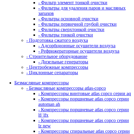
- Фильтр элемент тонкой очистки
- Фильтры для удаления паров и масляных
запахов
- Фильтры основной очистки
- Фильтры первичной грубой очистки
- Фильтры сверхтонкой очистки
- Фильтры тонкой очистки
- Подготовка сжатого воздуха
- Адсорбционные осушители воздуха
- Рефрижераторные осушители воздуха
- Строительное оборудование
- Дизельные генераторы
- Центробежные компрессоры
- Циклонные сепараторы
Безмасляные компрессоры
- Безмасляные компрессоры atlas-copco
- Компрессоры винтовые atlas copco серии aq
- Компрессоры поршневые atlas copco серии
automan ah
- Компрессоры поршневые atlas copco серии
lf/ lfx
- Компрессоры поршневые atlas copco серии
lz new
- Компрессоры спиральные atlas copco серии