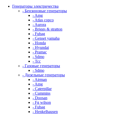
Генераторы электричества
- Бензиновые генераторы
- Amg
- Atlas copco
- Aurora
- Briggs & stratton
- Fubag
- Genset yamaha
- Honda
- Hyundai
- Pramac
- Sdmo
- Тсс
- Газовые генераторы
- Sdmo
- Дизельные генераторы
- Airman
- Amg
- Caterpillar
- Cummins
- Doosan
- Fg wilson
- Fubag
- Henkelhausen