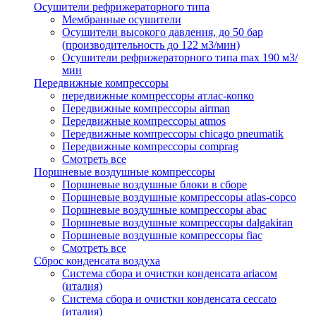
Осушители рефрижераторного типа
Мембранные осушители
Осушители высокого давления, до 50 бар
(производительность до 122 м3/мин)
Осушители рефрижераторного типа max 190 м3/
мин
Передвижные компрессоры
передвижные компрессоры атлас-копко
Передвижные компрессоры airman
Передвижные компрессоры atmos
Передвижные компрессоры chicago pneumatik
Передвижные компрессоры comprag
Смотреть все
Поршневые воздушные компрессоры
Поршневые воздушные блоки в сборе
Поршневые воздушные компрессоры atlas-copco
Поршневые воздушные компрессоры abac
Поршневые воздушные компрессоры dalgakiran
Поршневые воздушные компрессоры fiac
Смотреть все
Сброс конденсата воздуха
Система сбора и очистки конденсата ariacом
(италия)
Система сбора и очистки конденсата ceccato
(италия)