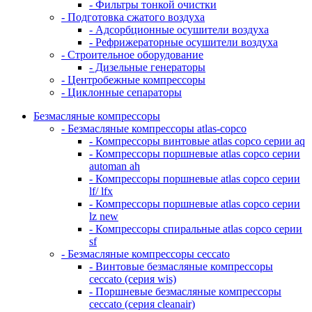
- Фильтры тонкой очистки
- Подготовка сжатого воздуха
- Адсорбционные осушители воздуха
- Рефрижераторные осушители воздуха
- Строительное оборудование
- Дизельные генераторы
- Центробежные компрессоры
- Циклонные сепараторы
Безмасляные компрессоры
- Безмасляные компрессоры atlas-copco
- Компрессоры винтовые atlas copco серии aq
- Компрессоры поршневые atlas copco серии
automan ah
- Компрессоры поршневые atlas copco серии
lf/ lfx
- Компрессоры поршневые atlas copco серии
lz new
- Компрессоры спиральные atlas copco серии
sf
- Безмасляные компрессоры ceccato
- Винтовые безмасляные компрессоры
ceccato (серия wis)
- Поршневые безмасляные компрессоры
ceccato (серия cleanair)