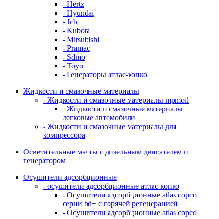
- Hertz
- Hyundai
- Jcb
- Kubota
- Mitsubishi
- Pramac
- Sdmo
- Toyo
- Генераторы атлас-копко
Жидкости и смазочные материалы
- Жидкости и смазочные материалы mpmoil
- Жидкости и смазочные материалы
легковые автомобили
- Жидкости и смазочные материалы для
компрессора
Осветительные мачты с дизельным двигателем и
генератором
Осушители адсорбционные
- осушители адсорбционные атлас копко
- Осушители адсорбционные atlas copco
серии bd+ с горячей регенерацией
- Осушители адсорбционные atlas copco