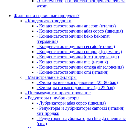
- Система сбора и очистки конденсата remeza
wosm
Фильтры и сервисные продукты?
- Конденсатоотводчики
- Конденсатоотводчики ariacom (италия)
- Конденсатоотводчики atlas copco (швеция)
- Конденсатоотводчики beko bekomat
(германия)
- Конденсатоотводчики ceccato (италия)
- Конденсатоотводчики comprag (германия)
- Конденсатоотводчики jorc (нидерланды)
- Конденсатоотводчики mta (италия)
- Конденсатоотводчики omega air (словения)
- Конденсатоотводчики omi (италия)
- Магистральные фильтры
- Фильтры высокого давления (25-80 бар)
- Фильтры низкого давления (до 25 бар)
- Пневмоаудит и проектирование
- Редукторы и лубрикаторы
- Лубрикаторы atlas copco (швеция)
- Редукторы и лубрикаторы camozzi (италия)
хит продаж
- Редукторы и лубрикаторы chicago pneumatic
(сша)