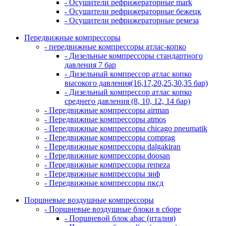
- Осушители рефрижераторные mark
- Осушители рефрижераторные бежецк
- Осушители рефрижераторные ремеза
Передвижные компрессоры
- передвижные компрессоры атлас-копко
- Дизельные компрессоры стандартного
давления 7 бар
- Дизельный компрессор атлас копко
высокого давления(16,17,20,25,30,35 бар)
- Дизельный компрессор атлас копко
среднего давления (8, 10, 12, 14 бар)
- Передвижные компрессоры airman
- Передвижные компрессоры atmos
- Передвижные компрессоры chicago pneumatik
- Передвижные компрессоры comprag
- Передвижные компрессоры dalgakiran
- Передвижные компрессоры doosan
- Передвижные компрессоры remeza
- Передвижные компрессоры зиф
- Передвижные компрессоры пксд
Поршневые воздушные компрессоры
- Поршневые воздушные блоки в сборе
- Поршневой блок abac (италия)