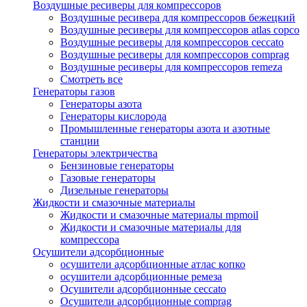
Воздушные ресиверы для компрессоров
Воздушные ресивера для компрессоров бежецкий
Воздушные ресиверы для компрессоров atlas copco
Воздушные ресиверы для компрессоров ceccato
Воздушные ресиверы для компрессоров comprag
Воздушные ресиверы для компрессоров remeza
Смотреть все
Генераторы газов
Генераторы азота
Генераторы кислорода
Промышленные генераторы азота и азотные
станции
Генераторы электричества
Бензиновые генераторы
Газовые генераторы
Дизельные генераторы
Жидкости и смазочные материалы
Жидкости и смазочные материалы mpmoil
Жидкости и смазочные материалы для
компрессора
Осушители адсорбционные
осушители адсорбционные атлас копко
осушители адсорбционные ремеза
Осушители адсорбционные ceccato
Осушители адсорбционные comprag