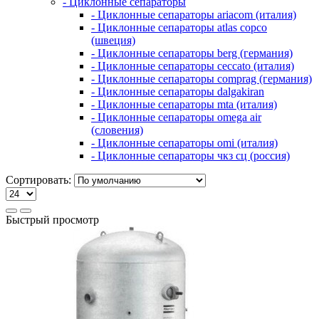
- Циклонные сепараторы
- Циклонные сепараторы ariacom (италия)
- Циклонные сепараторы atlas copco
(швеция)
- Циклонные сепараторы berg (германия)
- Циклонные сепараторы ceccato (италия)
- Циклонные сепараторы comprag (германия)
- Циклонные сепараторы dalgakiran
- Циклонные сепараторы mta (италия)
- Циклонные сепараторы omega air
(словения)
- Циклонные сепараторы omi (италия)
- Циклонные сепараторы чкз сц (россия)
Сортировать:
Быстрый просмотр