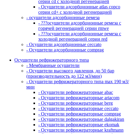
серии cd с холодной регенерацией
- Осушители адсорбционные atlas copco
серии cd+ с холодной регенерацией
- осушители адсорбционные ремеза
- ???осушители адсорбционные ремеза с
горячей регенерацией серии rmwe
- ???осушители адсорбционные ремеза с
холодной регенерацией серии red
- Осушители адсорбционные ceccato
- Осушители адсорбционные comprag
Осушители рефрижераторного типа
- Мембранные осушители
- Осушители высокого давления, до 50 бар
(производительность до 122 м3/мин)
- Осушители рефрижераторного типа max 190 м3/
мин
- Осушители рефрижераторные abac
- Осушители рефрижераторные ariacom
- Осушители рефрижераторные berg
- Осушители рефрижераторные ceccato
- Осушители рефрижераторные comprag
- Осушители рефрижераторные dalgakiran
- Осушители рефрижераторные ekomak
- Осушители рефрижераторные kraftmann